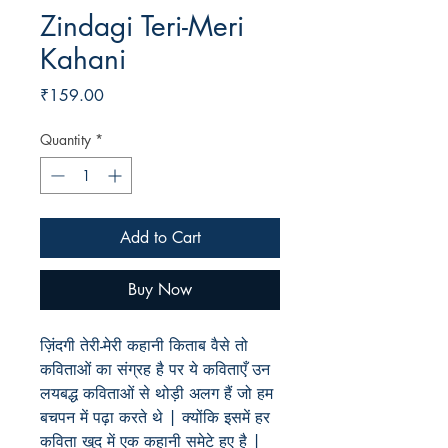
Zindagi Teri-Meri
Kahani
Price
₹159.00
Quantity
*
Add to Cart
Buy Now
ज़िंदगी
तेरी
-
मेरी
कहानी
किताब
वैसे
तो
कविताओं
का
संग्रह
है
पर
ये
कवि
ताएँ
उन
लयबद्ध
कविताओं
से
थोड़ी
अलग
हैं
जो
हम
बचपन
में
पढ़ा
करते
थे
|
क्योंकि
इसमें
हर
कविता
खुद
में
एक
कहानी
समेटे
हुए
है
|