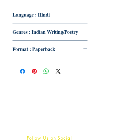
Language : Hindi
Genres : Indian Writing/Poetry
Format : Paperback
Publish With Us
For Book Reviewers
Terms And conditions
Privacy Policy
Follow Us on Social