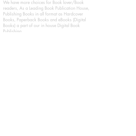
We have more choices for Book lover/Book
readers, As a Leading Book Publication House,
Publishing Books in all format as Hardcover
Books, Paperback Books and eBooks (Digital
Books) a part of our in house Digital Book
Publishing.
Our Publication House is Publishing Books/
Novels/ Poetry Books in most popular languages
in India, Like in Hindi Bhasha ( Hindi Books/
Hindi Sahitya Books/ Hindi Novels, in Urdu urdu
zaban (Urdu Books), in English Language (English
literature and English Educational Books. We are
also high quality children's book publishers, in
hindi and english language. Children's High
quality short Story books, picture books,
illustrated books, art story books.
For Young Book Readers/Book Lovers, Publishing
romance books, Mystery books, Fantasy Books,
Thriller books, Classic books, Comics/Graphic
novel – comic magazine or book based on a
sequence of pictures (often hand drawn) and
words, Crime/detective books – fiction about a