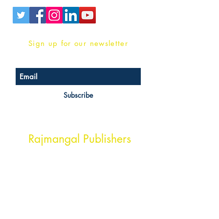
Sign up for our newsletter
Subscribe
Head Office Address
Rajmangal Publishers
Rajmangal Prakashan Building
1st Street, Ozone,
Quarsi,
Ramghat Road, Aligarh,
Uttar Pradesh 202001, India.
Contact :
+91- 7017993445