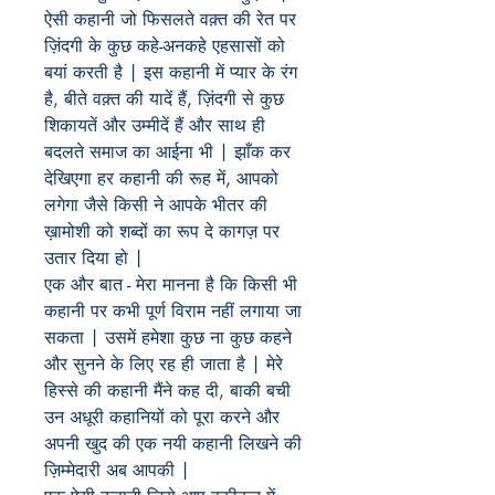
ऐसी
कहानी
जो
फिसलते
वक़्त
की
रेत
पर
ज़िंदगी
के
कुछ
कहे
-
अनकहे
एहसासों
को
बयां
करती
है
|
इस
कहानी
में
प्यार
के
रंग
है
,
बीते
वक़्त
की
यादें
हैं
,
ज़िंदगी
से
कुछ
शिकायतें
और
उम्मीदें
हैं
और
साथ
ही
बदलते
समाज
का
आईना
भी
|
झाँक
कर
देखिएगा
हर
कहानी
की
रूह
में
,
आपको
लगेगा
जैसे
किसी
ने
आपके
भीतर
की
ख़ामोशी
को
शब्दों
का
रूप
दे
कागज़
पर
उतार
दिया
हो
|
एक
और
बात
-
मेरा
मानना
है
कि
किसी
भी
कहानी
पर
कभी
पूर्ण
विराम
नहीं
लगाया
जा
सकता
|
उसमें
हमेशा
कुछ
ना
कुछ
कहने
और
सुनने
के
लिए
रह
ही
जाता
है
|
मेरे
हिस्से
की
कहानी
मैंने
कह
दी
,
बाकी
बची
उन
अधूरी
कहानियों
को
पूरा
करने
और
अपनी
खुद
की
एक
नयी
कहानी
लिखने
की
ज़िम्मेदारी
अब
आपकी
|