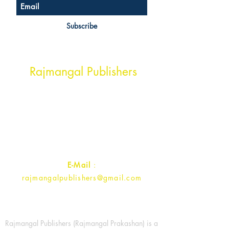
Subscribe
Head Office Address
Rajmangal Publishers
Rajmangal Prakashan Building
1st Street, Ozone,
Quarsi,
Ramghat Road, Aligarh,
Uttar Pradesh 202001, India.
Contact :
+91- 7017993445
E-Mail
:
rajmangalpublishers@gmail.com
Rajmangal Publishers (Rajmangal Prakashan) is a