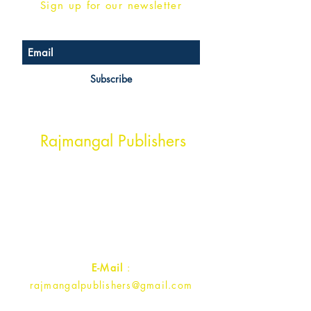
Sign up for our newsletter
Subscribe
Head Office Address
Rajmangal Publishers
Rajmangal Prakashan Building
1st Street, Ozone,
Quarsi,
Ramghat Road, Aligarh,
Uttar Pradesh 202001, India.
Contact :
+91- 7017993445
E-Mail
:
rajmangalpublishers@gmail.com