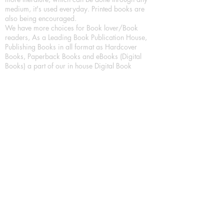
medium, it's used everyday. Printed books are
also being encouraged.
We have more choices for Book lover/Book
readers, As a Leading Book Publication House,
Publishing Books in all format as Hardcover
Books, Paperback Books and eBooks (Digital
Books) a part of our in house Digital Book
Publishing.
Our Publication House is Publishing Books/
Novels/ Poetry Books in most popular languages
in India, Like in Hindi Bhasha ( Hindi Books/
Hindi Sahitya Books/ Hindi Novels, in Urdu urdu
zaban (Urdu Books), in English Language (English
literature and English Educational Books. We are
also high quality children's book publishers, in
hindi and english language. Children's High
quality short Story books, picture books,
illustrated books, art story books.
For Young Book Readers/Book Lovers, Publishing
romance books, Mystery books, Fantasy Books,
Thriller books, Classic books, Comics/Graphic