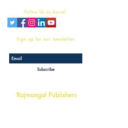
Privacy Policy
Follow Us on Social
Sign up for our newsletter
Subscribe
Head Office Address
Rajmangal Publishers
Rajmangal Prakashan Building
1st Street, Ozone,
Quarsi,
Ramghat Road, Aligarh,
Uttar Pradesh 202001, India.