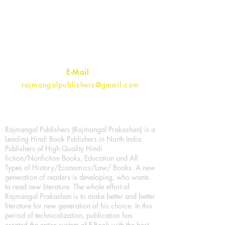
1st Street, Ozone,
Quarsi,
Ramghat Road, Aligarh,
Uttar Pradesh 202001, India.
Contact :
+91- 7017993445
E-Mail
:
rajmangalpublishers@gmail.com
Rajmangal Publishers (Rajmangal Prakashan) is a
Leading Hindi Book Publishers in North India.
Publishers of High Quality Hindi
fiction/Nonfiction Books, Education and All
Types of History/Economics/Law/ Books. A new
generation of readers is developing, who wants
to read new literature. The whole effort of
Rajmangal Prakashan is to make better and better
literature for new generation of his choice. In this
period of technicalization, publication has
created the entire system of E-Book with the best