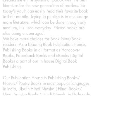
literature for the new generation of readers. So
today's youth can easily read their favorite book
in their mobile. Trying to publish is to encourage
more literature, which can be done through any
medium, it's used everyday. Printed books are
also being encouraged.
We have more choices for Book lover/Book
readers, As a Leading Book Publication House,
Publishing Books in all format as Hardcover
Books, Paperback Books and eBooks (Digital
Books) a part of our in house Digital Book
Publishing.
Our Publication House is Publishing Books/
Novels/ Poetry Books in most popular languages
in India, Like in Hindi Bhasha ( Hindi Books/
Hindi Sahitya Books/ Hindi Novels, in Urdu urdu
zaban (Urdu Books), in English Language (English
literature and English Educational Books. We are
also high quality children's book publishers, in
hindi and english language. Children's High
quality short Story books, picture books,
illustrated books, art story books.