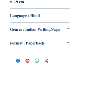
x 1.9 cm
Language : Hindi
Genres : Indian Writing/Saga
Format : Paperback
Publish With Us
For Book Reviewers
Terms And conditions
Privacy Policy