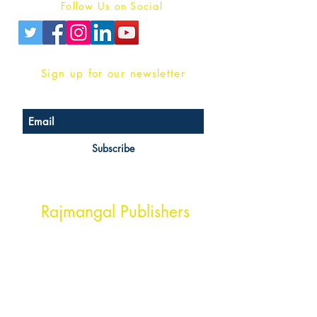
Follow Us on Social
Sign up for our newsletter
Subscribe
Head Office Address
Rajmangal Publishers
Rajmangal Prakashan Building
1st Street, Ozone,
Quarsi,
Ramghat Road, Aligarh,
Uttar Pradesh 202001, India.
Contact :
+91- 7017993445