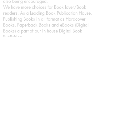
also being encouraged.
We have more choices for Book lover/Book
readers, As a Leading Book Publication House,
Publishing Books in all format as Hardcover
Books, Paperback Books and eBooks (Digital
Books) a part of our in house Digital Book
Publishing.
Our Publication House is Publishing Books/
Novels/ Poetry Books in most popular languages
in India, Like in Hindi Bhasha ( Hindi Books/
Hindi Sahitya Books/ Hindi Novels, in Urdu urdu
zaban (Urdu Books), in English Language (English
literature and English Educational Books. We are
also high quality children's book publishers, in
hindi and english language. Children's High
quality short Story books, picture books,
illustrated books, art story books.
For Young Book Readers/Book Lovers, Publishing
romance books, Mystery books, Fantasy Books,
Thriller books, Classic books, Comics/Graphic
novel – comic magazine or book based on a
sequence of pictures (often hand drawn) and