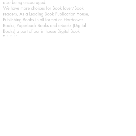
also being encouraged.
We have more choices for Book lover/Book
readers, As a Leading Book Publication House,
Publishing Books in all format as Hardcover
Books, Paperback Books and eBooks (Digital
Books) a part of our in house Digital Book
Publishing.
Our Publication House is Publishing Books/
Novels/ Poetry Books in most popular languages
in India, Like in Hindi Bhasha ( Hindi Books/
Hindi Sahitya Books/ Hindi Novels, in Urdu urdu
zaban (Urdu Books), in English Language (English
literature and English Educational Books. We are
also high quality children's book publishers, in
hindi and english language. Children's High
quality short Story books, picture books,
illustrated books, art story books.
For Young Book Readers/Book Lovers, Publishing
romance books, Mystery books, Fantasy Books,
Thriller books, Classic books, Comics/Graphic
novel – comic magazine or book based on a
sequence of pictures (often hand drawn) and