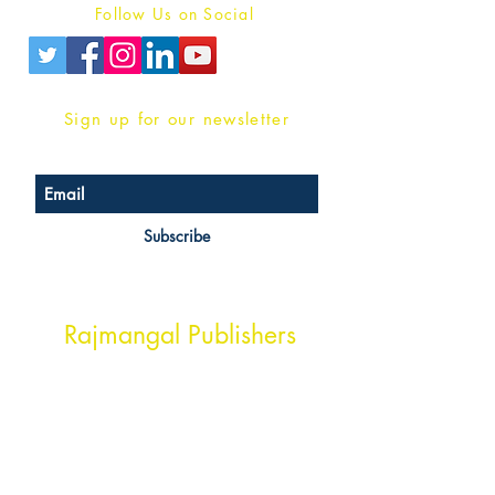
Follow Us on Social
Sign up for our newsletter
Subscribe
Head Office Address
Rajmangal Publishers
Rajmangal Prakashan Building
1st Street, Ozone,
Quarsi,
Ramghat Road, Aligarh,
Uttar Pradesh 202001, India.
Contact :
+91- 7017993445