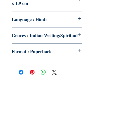
x 1.9 cm
Language : Hindi
Genres : Indian Writing/Spiritual
Format : Paperback
Publish With Us
For Book Reviewers
Terms And conditions
Privacy Policy