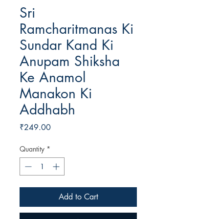
Sri
Ramcharitmanas Ki
Sundar Kand Ki
Anupam Shiksha
Ke Anamol
Manakon Ki
Addhabh
Price
₹249.00
Quantity
*
Add to Cart