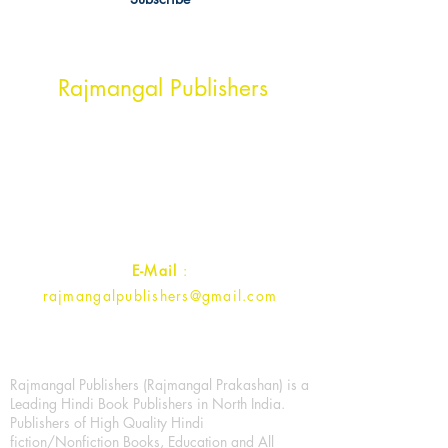
Head Office Address
Rajmangal Publishers
Rajmangal Prakashan Building
1st Street, Ozone,
Quarsi,
Ramghat Road, Aligarh,
Uttar Pradesh 202001, India.
Contact :
+91- 7017993445
E-Mail
:
rajmangalpublishers@gmail.com
Rajmangal Publishers (Rajmangal Prakashan) is a
Leading Hindi Book Publishers in North India.
Publishers of High Quality Hindi
fiction/Nonfiction Books, Education and All