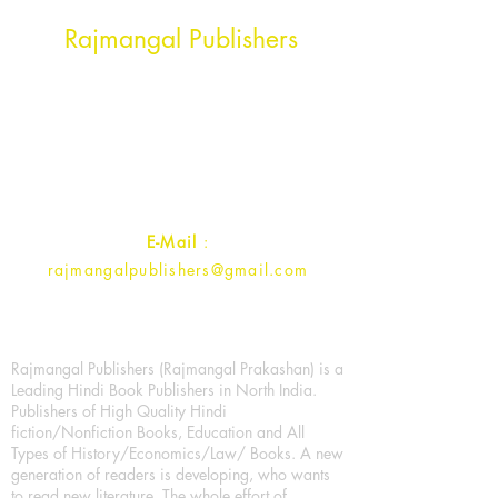
Head Office Address
Rajmangal Publishers
Rajmangal Prakashan Building
1st Street, Ozone,
Quarsi,
Ramghat Road, Aligarh,
Uttar Pradesh 202001, India.
Contact :
+91- 7017993445
E-Mail
:
rajmangalpublishers@gmail.com
Rajmangal Publishers (Rajmangal Prakashan) is a
Leading Hindi Book Publishers in North India.
Publishers of High Quality Hindi
fiction/Nonfiction Books, Education and All
Types of History/Economics/Law/ Books. A new
generation of readers is developing, who wants
to read new literature. The whole effort of