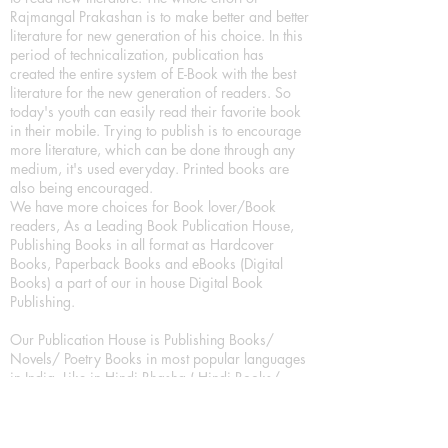
Rajmangal Prakashan is to make better and better
literature for new generation of his choice. In this
period of technicalization, publication has
created the entire system of E-Book with the best
literature for the new generation of readers. So
today's youth can easily read their favorite book
in their mobile. Trying to publish is to encourage
more literature, which can be done through any
medium, it's used everyday. Printed books are
also being encouraged.
We have more choices for Book lover/Book
readers, As a Leading Book Publication House,
Publishing Books in all format as Hardcover
Books, Paperback Books and eBooks (Digital
Books) a part of our in house Digital Book
Publishing.
Our Publication House is Publishing Books/
Novels/ Poetry Books in most popular languages
in India, Like in Hindi Bhasha ( Hindi Books/
Hindi Sahitya Books/ Hindi Novels, in Urdu urdu
zaban (Urdu Books), in English Language (English
literature and English Educational Books. We are