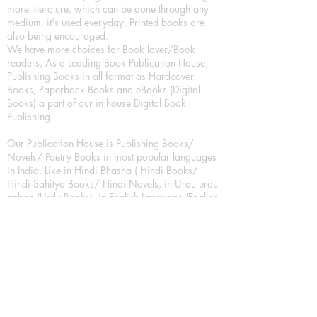
more literature, which can be done through any
medium, it's used everyday. Printed books are
also being encouraged.
We have more choices for Book lover/Book
readers, As a Leading Book Publication House,
Publishing Books in all format as Hardcover
Books, Paperback Books and eBooks (Digital
Books) a part of our in house Digital Book
Publishing.
Our Publication House is Publishing Books/
Novels/ Poetry Books in most popular languages
in India, Like in Hindi Bhasha ( Hindi Books/
Hindi Sahitya Books/ Hindi Novels, in Urdu urdu
zaban (Urdu Books), in English Language (English
literature and English Educational Books. We are
also high quality children's book publishers, in
hindi and english language. Children's High
quality short Story books, picture books,
illustrated books, art story books.
For Young Book Readers/Book Lovers, Publishing
romance books, Mystery books, Fantasy Books,