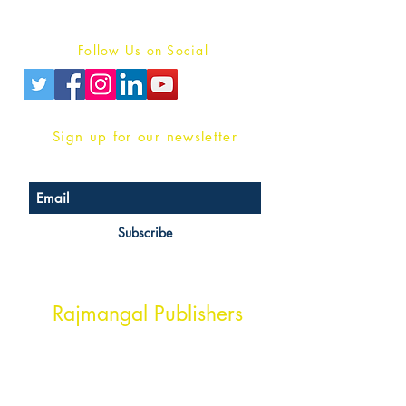
Privacy Policy
Follow Us on Social
Sign up for our newsletter
Subscribe
Head Office Address
Rajmangal Publishers
Rajmangal Prakashan Building
1st Street, Ozone,
Quarsi,
Ramghat Road, Aligarh,
Uttar Pradesh 202001, India.