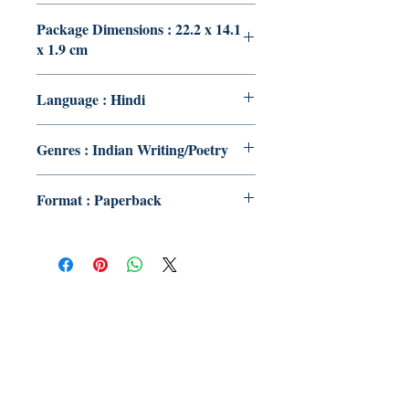
Package Dimensions : 22.2 x 14.1
x 1.9 cm
Language : Hindi
Genres : Indian Writing/Poetry
Format : Paperback
Publish With Us
For Book Reviewers
Terms And conditions