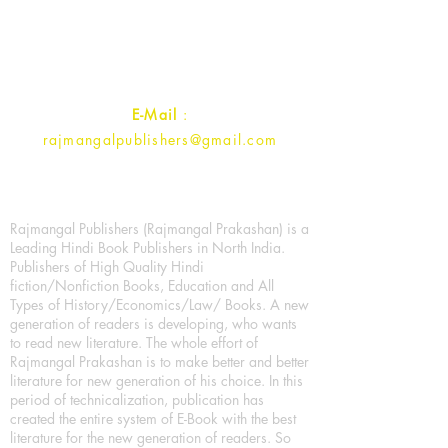
Ramghat Road, Aligarh,
Uttar Pradesh 202001, India.
Contact :
+91- 7017993445
E-Mail
:
rajmangalpublishers@gmail.com
Rajmangal Publishers (Rajmangal Prakashan) is a
Leading Hindi Book Publishers in North India.
Publishers of High Quality Hindi
fiction/Nonfiction Books, Education and All
Types of History/Economics/Law/ Books. A new
generation of readers is developing, who wants
to read new literature. The whole effort of
Rajmangal Prakashan is to make better and better
literature for new generation of his choice. In this
period of technicalization, publication has
created the entire system of E-Book with the best
literature for the new generation of readers. So