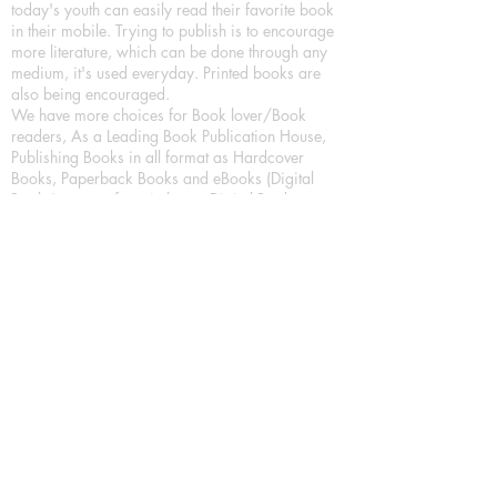
today's youth can easily read their favorite book
in their mobile. Trying to publish is to encourage
more literature, which can be done through any
medium, it's used everyday. Printed books are
also being encouraged.
We have more choices for Book lover/Book
readers, As a Leading Book Publication House,
Publishing Books in all format as Hardcover
Books, Paperback Books and eBooks (Digital
Books) a part of our in house Digital Book
Publishing.
Our Publication House is Publishing Books/
Novels/ Poetry Books in most popular languages
in India, Like in Hindi Bhasha ( Hindi Books/
Hindi Sahitya Books/ Hindi Novels, in Urdu urdu
zaban (Urdu Books), in English Language (English
literature and English Educational Books. We are
also high quality children's book publishers, in
hindi and english language. Children's High
quality short Story books, picture books,
illustrated books, art story books.
For Young Book Readers/Book Lovers, Publishing