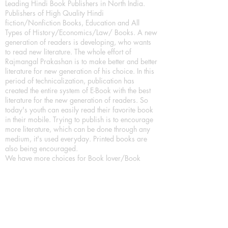
Leading Hindi Book Publishers in North India.
Publishers of High Quality Hindi
fiction/Nonfiction Books, Education and All
Types of History/Economics/Law/ Books. A new
generation of readers is developing, who wants
to read new literature. The whole effort of
Rajmangal Prakashan is to make better and better
literature for new generation of his choice. In this
period of technicalization, publication has
created the entire system of E-Book with the best
literature for the new generation of readers. So
today's youth can easily read their favorite book
in their mobile. Trying to publish is to encourage
more literature, which can be done through any
medium, it's used everyday. Printed books are
also being encouraged.
We have more choices for Book lover/Book
readers, As a Leading Book Publication House,
Publishing Books in all format as Hardcover
Books, Paperback Books and eBooks (Digital
Books) a part of our in house Digital Book
Publishing.
Our Publication House is Publishing Books/