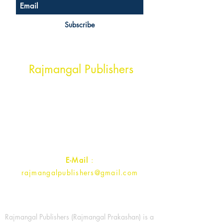
Subscribe
Head Office Address
Rajmangal Publishers
Rajmangal Prakashan Building
1st Street, Ozone,
Quarsi,
Ramghat Road, Aligarh,
Uttar Pradesh 202001, India.
Contact :
+91- 7017993445
E-Mail
:
rajmangalpublishers@gmail.com
Rajmangal Publishers (Rajmangal Prakashan) is a