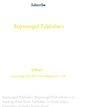
Subscribe
Head Office Address
Rajmangal Publishers
Rajmangal Prakashan Building
1st Street, Ozone,
Quarsi,
Ramghat Road, Aligarh,
Uttar Pradesh 202001, India.
Contact :
+91- 7017993445
E-Mail
:
rajmangalpublishers@gmail.com
Rajmangal Publishers (Rajmangal Prakashan) is a
Leading Hindi Book Publishers in North India.
Publishers of High Quality Hindi