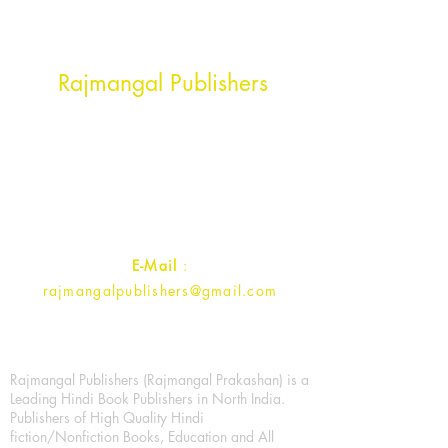
Head Office Address
Rajmangal Publishers
Rajmangal Prakashan Building
1st Street, Ozone,
Quarsi,
Ramghat Road, Aligarh,
Uttar Pradesh 202001, India.
Contact :
+91- 7017993445
E-Mail
:
rajmangalpublishers@gmail.com
Rajmangal Publishers (Rajmangal Prakashan) is a
Leading Hindi Book Publishers in North India.
Publishers of High Quality Hindi
fiction/Nonfiction Books, Education and All