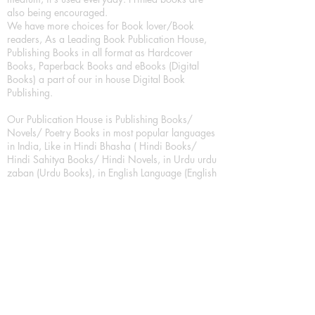
also being encouraged.
We have more choices for Book lover/Book
readers, As a Leading Book Publication House,
Publishing Books in all format as Hardcover
Books, Paperback Books and eBooks (Digital
Books) a part of our in house Digital Book
Publishing.
Our Publication House is Publishing Books/
Novels/ Poetry Books in most popular languages
in India, Like in Hindi Bhasha ( Hindi Books/
Hindi Sahitya Books/ Hindi Novels, in Urdu urdu
zaban (Urdu Books), in English Language (English
literature and English Educational Books. We are
also high quality children's book publishers, in
hindi and english language. Children's High
quality short Story books, picture books,
illustrated books, art story books.
For Young Book Readers/Book Lovers, Publishing
romance books, Mystery books, Fantasy Books,
Thriller books, Classic books, Comics/Graphic
novel – comic magazine or book based on a