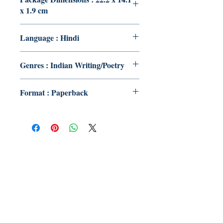
x 1.9 cm
Language : Hindi
Genres : Indian Writing/Poetry
Format : Paperback
Publish With Us
For Book Reviewers
Terms And conditions
Privacy Policy