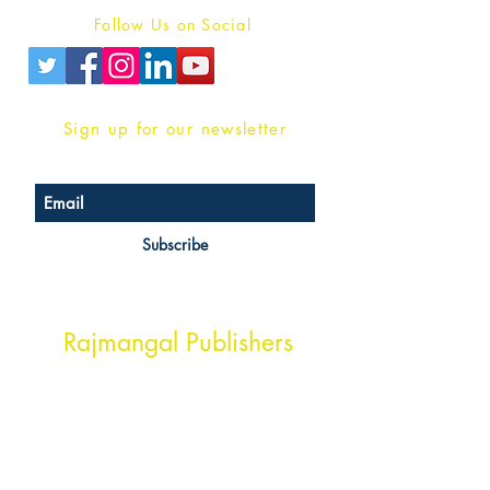
Follow Us on Social
Sign up for our newsletter
Subscribe
Head Office Address
Rajmangal Publishers
Rajmangal Prakashan Building
1st Street, Ozone,
Quarsi,
Ramghat Road, Aligarh,
Uttar Pradesh 202001, India.