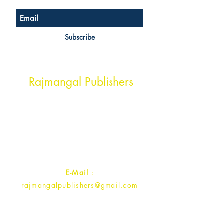
Subscribe
Head Office Address
Rajmangal Publishers
Rajmangal Prakashan Building
1st Street, Ozone,
Quarsi,
Ramghat Road, Aligarh,
Uttar Pradesh 202001, India.
Contact :
+91- 7017993445
E-Mail
:
rajmangalpublishers@gmail.com