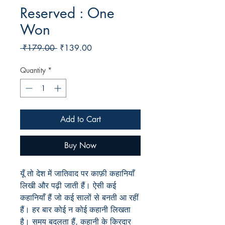
Reserved : One
Won
Regular
Sale
 ₹179.00 
₹139.00
Price
Price
Quantity
*
Add to Cart
Buy Now
यूँ
तो
देश
में
जातिवाद
पर
काफ़ी
कहानियाँ
लिखी
और
पढ़ी
जाती
हैं।
ऐसी
कई
कहानियाँ
हैं
जो
कई
सालों
से
बनती
आ
रहीं
हैं।
हर
बार
कोई
न
कोई
कहानी
लिखता
है।
समय
बदलता
हैं
,
कहानी
के
किरदार