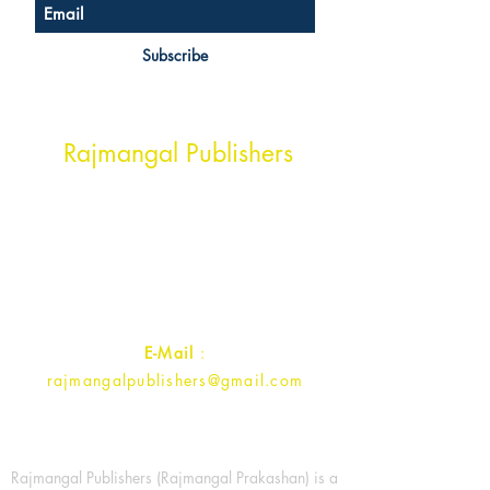
Subscribe
Head Office Address
Rajmangal Publishers
Rajmangal Prakashan Building
1st Street, Ozone,
Quarsi,
Ramghat Road, Aligarh,
Uttar Pradesh 202001, India.
Contact :
+91- 7017993445
E-Mail
:
rajmangalpublishers@gmail.com
Rajmangal Publishers (Rajmangal Prakashan) is a