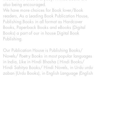
also being encouraged.
We have more choices for Book lover/Book
readers, As a Leading Book Publication House,
Publishing Books in all format as Hardcover
Books, Paperback Books and eBooks (Digital
Books) a part of our in house Digital Book
Publishing.
Our Publication House is Publishing Books/
Novels/ Poetry Books in most popular languages
in India, Like in Hindi Bhasha ( Hindi Books/
Hindi Sahitya Books/ Hindi Novels, in Urdu urdu
zaban (Urdu Books), in English Language (English
literature and English Educational Books. We are
also high quality children's book publishers, in
hindi and english language. Children's High
quality short Story books, picture books,
illustrated books, art story books.
For Young Book Readers/Book Lovers, Publishing
romance books, Mystery books, Fantasy Books,
Thriller books, Classic books, Comics/Graphic
novel – comic magazine or book based on a