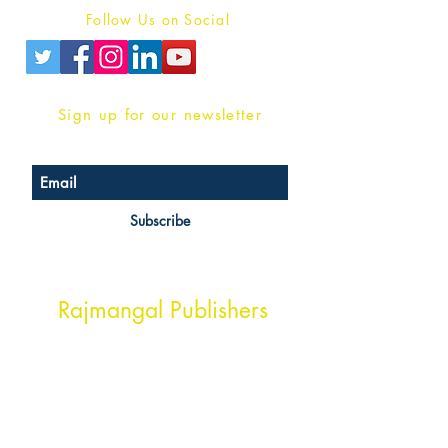
Follow Us on Social
Sign up for our newsletter
Subscribe
Head Office Address
Rajmangal Publishers
Rajmangal Prakashan Building
1st Street, Ozone,
Quarsi,
Ramghat Road, Aligarh,
Uttar Pradesh 202001, India.