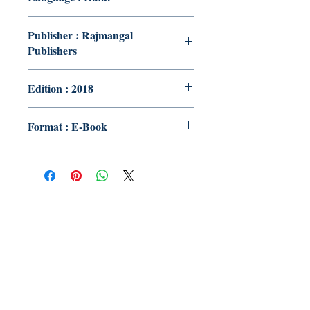
Publisher : Rajmangal
Publishers
Edition : 2018
Format : E-Book
Publish With Us
For Book Reviewers
Terms And conditions
Privacy Policy