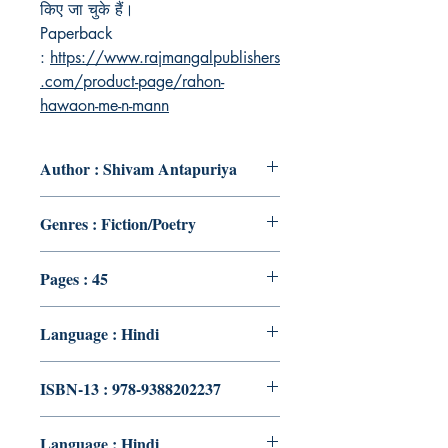
किए जा चुके हैं।
Paperback
:
https://www.rajmangalpublishers
.com/product-page/rahon-
hawaon-me-n-mann
Author : Shivam Antapuriya
Genres : Fiction/Poetry
Pages : 45
Language : Hindi
ISBN-13 : 978-9388202237
Language : Hindi