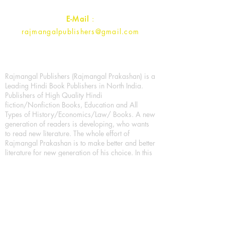
E-Mail
:
rajmangalpublishers@gmail.com
Rajmangal Publishers (Rajmangal Prakashan) is a
Leading Hindi Book Publishers in North India.
Publishers of High Quality Hindi
fiction/Nonfiction Books, Education and All
Types of History/Economics/Law/ Books. A new
generation of readers is developing, who wants
to read new literature. The whole effort of
Rajmangal Prakashan is to make better and better
literature for new generation of his choice. In this
period of technicalization, publication has
created the entire system of E-Book with the best
literature for the new generation of readers. So
today's youth can easily read their favorite book
in their mobile. Trying to publish is to encourage
more literature, which can be done through any
medium, it's used everyday. Printed books are