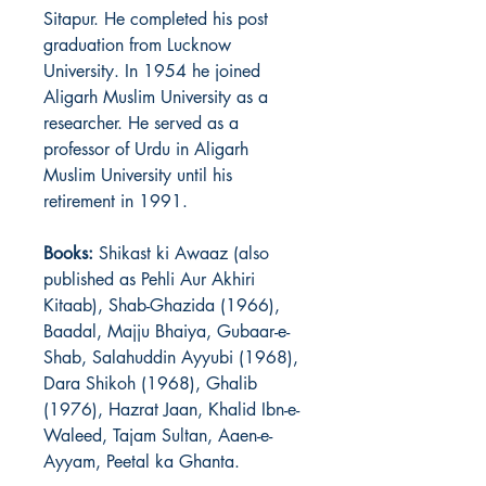
Sitapur. He completed his post
graduation from
Lucknow
University
. In 1954 he joined
Aligarh Muslim University
as a
researcher. He served as a
professor of Urdu in Aligarh
Muslim University until his
retirement in 1991.
Books
:
Shikast ki Awaaz (also
published as Pehli Aur Akhiri
Kitaab),
Shab-Ghazida (
1966)
,
Baadal,
Majju Bhaiya,
Gubaar-e-
Shab,
Salahuddin Ayyubi (
1968)
,
Dara Shikoh (
1968)
,
Ghalib
(
1976)
,
Hazrat Jaan,
Khalid Ibn-e-
Waleed,
Tajam Sultan,
Aaen-e-
Ayyam,
Peetal ka Ghanta
.