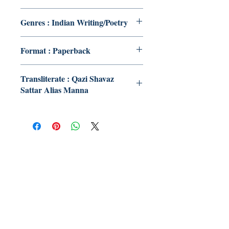
Genres : Indian Writing/Poetry
Format : Paperback
Transliterate : Qazi Shavaz
Sattar Alias Manna
Publish With Us
For Book Reviewers
Terms And conditions
Privacy Policy