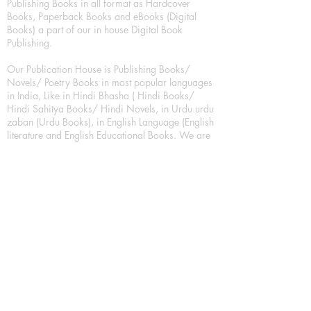
Publishing Books in all format as Hardcover
Books, Paperback Books and eBooks (Digital
Books) a part of our in house Digital Book
Publishing.
Our Publication House is Publishing Books/
Novels/ Poetry Books in most popular languages
in India, Like in Hindi Bhasha ( Hindi Books/
Hindi Sahitya Books/ Hindi Novels, in Urdu urdu
zaban (Urdu Books), in English Language (English
literature and English Educational Books. We are
also high quality children's book publishers, in
hindi and english language. Children's High
quality short Story books, picture books,
illustrated books, art story books.
For Young Book Readers/Book Lovers, Publishing
romance books, Mystery books, Fantasy Books,
Thriller books, Classic books, Comics/Graphic
novel – comic magazine or book based on a
sequence of pictures (often hand drawn) and
words, Crime/detective books – fiction about a
crime, Realistic fiction – story that is true to life,
Science fiction – story based on the impact of