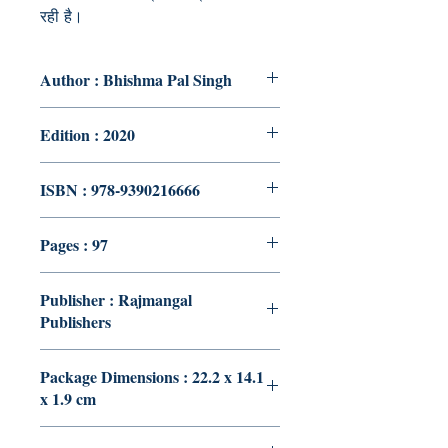
रही है।
Author : Bhishma Pal Singh
Edition : 2020
ISBN : 978-9390216666
Pages : 97
Publisher : Rajmangal
Publishers
Package Dimensions : 22.2 x 14.1
x 1.9 cm