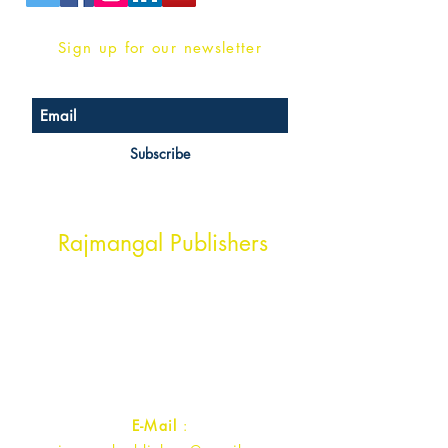
Sign up for our newsletter
Subscribe
Head Office Address
Rajmangal Publishers
Rajmangal Prakashan Building
1st Street, Ozone,
Quarsi,
Ramghat Road, Aligarh,
Uttar Pradesh 202001, India.
Contact :
+91- 7017993445
E-Mail
: