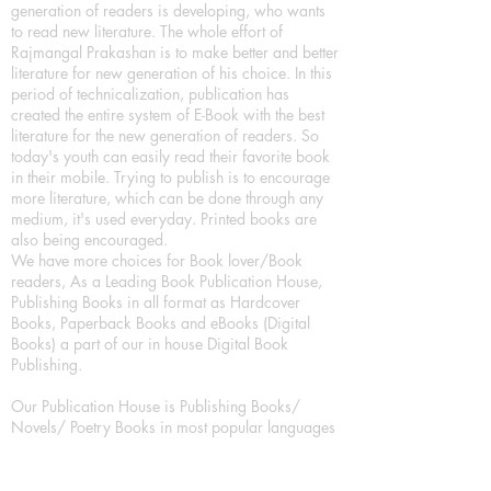
generation of readers is developing, who wants
to read new literature. The whole effort of
Rajmangal Prakashan is to make better and better
literature for new generation of his choice. In this
period of technicalization, publication has
created the entire system of E-Book with the best
literature for the new generation of readers. So
today's youth can easily read their favorite book
in their mobile. Trying to publish is to encourage
more literature, which can be done through any
medium, it's used everyday. Printed books are
also being encouraged.
We have more choices for Book lover/Book
readers, As a Leading Book Publication House,
Publishing Books in all format as Hardcover
Books, Paperback Books and eBooks (Digital
Books) a part of our in house Digital Book
Publishing.
Our Publication House is Publishing Books/
Novels/ Poetry Books in most popular languages
in India, Like in Hindi Bhasha ( Hindi Books/
Hindi Sahitya Books/ Hindi Novels, in Urdu urdu
zaban (Urdu Books), in English Language (English