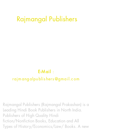
Head Office Address
Rajmangal Publishers
Rajmangal Prakashan Building
1st Street, Ozone,
Quarsi,
Ramghat Road, Aligarh,
Uttar Pradesh 202001, India.
Contact :
+91- 7017993445
E-Mail
:
rajmangalpublishers@gmail.com
Rajmangal Publishers (Rajmangal Prakashan) is a
Leading Hindi Book Publishers in North India.
Publishers of High Quality Hindi
fiction/Nonfiction Books, Education and All
Types of History/Economics/Law/ Books. A new