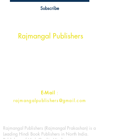
Subscribe
Head Office Address
Rajmangal Publishers
Rajmangal Prakashan Building
1st Street, Ozone,
Quarsi,
Ramghat Road, Aligarh,
Uttar Pradesh 202001, India.
Contact :
+91- 7017993445
E-Mail
:
rajmangalpublishers@gmail.com
Rajmangal Publishers (Rajmangal Prakashan) is a
Leading Hindi Book Publishers in North India.