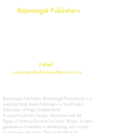
Head Office Address
Rajmangal Publishers
Rajmangal Prakashan Building
1st Street, Ozone,
Quarsi,
Ramghat Road, Aligarh,
Uttar Pradesh 202001, India.
Contact :
+91- 7017993445
E-Mail
:
rajmangalpublishers@gmail.com
Rajmangal Publishers (Rajmangal Prakashan) is a
Leading Hindi Book Publishers in North India.
Publishers of High Quality Hindi
fiction/Nonfiction Books, Education and All
Types of History/Economics/Law/ Books. A new
generation of readers is developing, who wants
to read new literature. The whole effort of