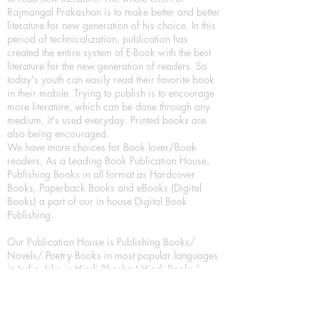
Rajmangal Prakashan is to make better and better
literature for new generation of his choice. In this
period of technicalization, publication has
created the entire system of E-Book with the best
literature for the new generation of readers. So
today's youth can easily read their favorite book
in their mobile. Trying to publish is to encourage
more literature, which can be done through any
medium, it's used everyday. Printed books are
also being encouraged.
We have more choices for Book lover/Book
readers, As a Leading Book Publication House,
Publishing Books in all format as Hardcover
Books, Paperback Books and eBooks (Digital
Books) a part of our in house Digital Book
Publishing.
Our Publication House is Publishing Books/
Novels/ Poetry Books in most popular languages
in India, Like in Hindi Bhasha ( Hindi Books/
Hindi Sahitya Books/ Hindi Novels, in Urdu urdu
zaban (Urdu Books), in English Language (English
literature and English Educational Books. We are