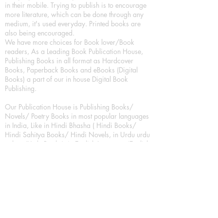
in their mobile. Trying to publish is to encourage
more literature, which can be done through any
medium, it's used everyday. Printed books are
also being encouraged.
We have more choices for Book lover/Book
readers, As a Leading Book Publication House,
Publishing Books in all format as Hardcover
Books, Paperback Books and eBooks (Digital
Books) a part of our in house Digital Book
Publishing.
Our Publication House is Publishing Books/
Novels/ Poetry Books in most popular languages
in India, Like in Hindi Bhasha ( Hindi Books/
Hindi Sahitya Books/ Hindi Novels, in Urdu urdu
zaban (Urdu Books), in English Language (English
literature and English Educational Books. We are
also high quality children's book publishers, in
hindi and english language. Children's High
quality short Story books, picture books,
illustrated books, art story books.
For Young Book Readers/Book Lovers, Publishing
romance books, Mystery books, Fantasy Books,