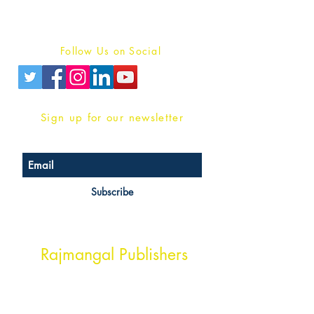
Terms And conditions
Privacy Policy
Follow Us on Social
Sign up for our newsletter
Subscribe
Head Office Address
Rajmangal Publishers
Rajmangal Prakashan Building
1st Street, Ozone,
Quarsi,
Ramghat Road, Aligarh,