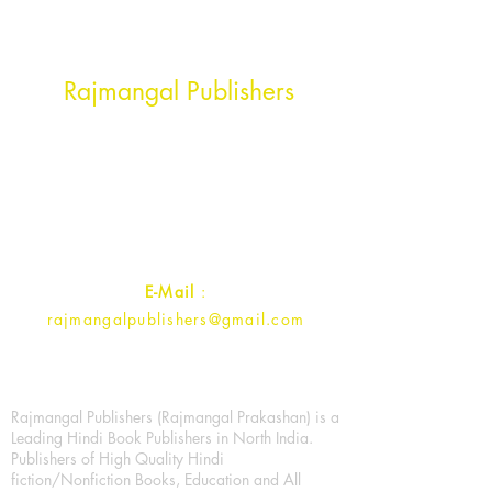
Head Office Address
Rajmangal Publishers
Rajmangal Prakashan Building
1st Street, Ozone,
Quarsi,
Ramghat Road, Aligarh,
Uttar Pradesh 202001, India.
Contact :
+91- 7017993445
E-Mail
:
rajmangalpublishers@gmail.com
Rajmangal Publishers (Rajmangal Prakashan) is a
Leading Hindi Book Publishers in North India.
Publishers of High Quality Hindi
fiction/Nonfiction Books, Education and All