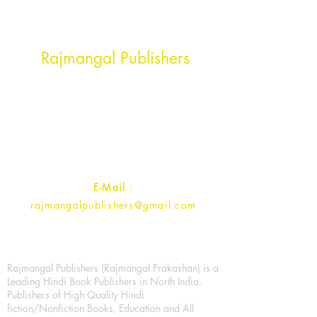
Head Office Address
Rajmangal Publishers
Rajmangal Prakashan Building
1st Street, Ozone,
Quarsi,
Ramghat Road, Aligarh,
Uttar Pradesh 202001, India.
Contact :
+91- 7017993445
E-Mail
:
rajmangalpublishers@gmail.com
Rajmangal Publishers (Rajmangal Prakashan) is a
Leading Hindi Book Publishers in North India.
Publishers of High Quality Hindi
fiction/Nonfiction Books, Education and All