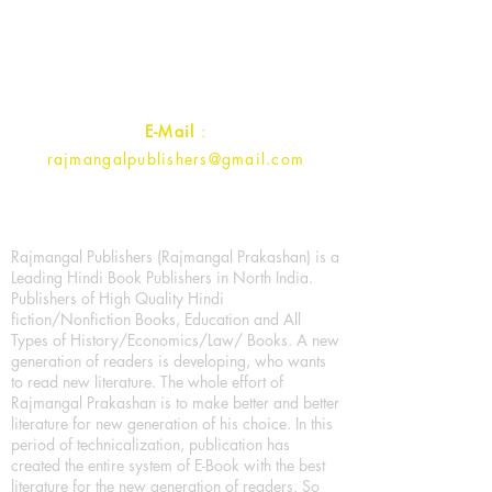
Ramghat Road, Aligarh,
Uttar Pradesh 202001, India.
Contact :
+91- 7017993445
E-Mail
:
rajmangalpublishers@gmail.com
Rajmangal Publishers (Rajmangal Prakashan) is a
Leading Hindi Book Publishers in North India.
Publishers of High Quality Hindi
fiction/Nonfiction Books, Education and All
Types of History/Economics/Law/ Books. A new
generation of readers is developing, who wants
to read new literature. The whole effort of
Rajmangal Prakashan is to make better and better
literature for new generation of his choice. In this
period of technicalization, publication has
created the entire system of E-Book with the best
literature for the new generation of readers. So