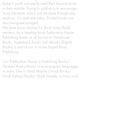
today's youth can easily read their favorite book
in their mobile. Trying to publish is to encourage
more literature, which can be done through any
medium, it's used everyday. Printed books are
also being encouraged.
We have more choices for Book lover/Book
readers, As a Leading Book Publication House,
Publishing Books in all format as Hardcover
Books, Paperback Books and eBooks (Digital
Books) a part of our in house Digital Book
Publishing.
Our Publication House is Publishing Books/
Novels/ Poetry Books in most popular languages
in India, Like in Hindi Bhasha ( Hindi Books/
Hindi Sahitya Books/ Hindi Novels, in Urdu urdu
zaban (Urdu Books), in English Language (English
literature and English Educational Books. We are
also high quality children's book publishers, in
hindi and english language. Children's High
quality short Story books, picture books,
illustrated books, art story books.