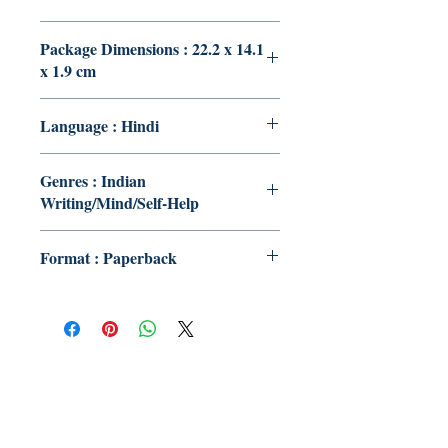
Package Dimensions : 22.2 x 14.1
x 1.9 cm
Language : Hindi
Genres : Indian
Writing/Mind/Self-Help
Format : Paperback
Publish With Us
For Book Reviewers