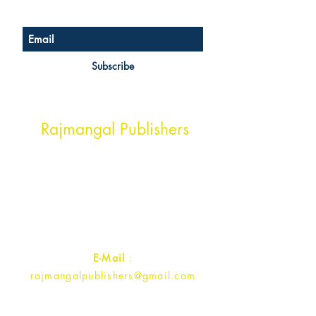
Subscribe
Head Office Address
Rajmangal Publishers
Rajmangal Prakashan Building
1st Street, Ozone,
Quarsi,
Ramghat Road, Aligarh,
Uttar Pradesh 202001, India.
Contact :
+91- 7017993445
E-Mail
:
rajmangalpublishers@gmail.com