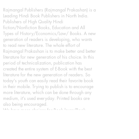
Rajmangal Publishers (Rajmangal Prakashan) is a
Leading Hindi Book Publishers in North India.
Publishers of High Quality Hindi
fiction/Nonfiction Books, Education and All
Types of History/Economics/Law/ Books. A new
generation of readers is developing, who wants
to read new literature. The whole effort of
Rajmangal Prakashan is to make better and better
literature for new generation of his choice. In this
period of technicalization, publication has
created the entire system of E-Book with the best
literature for the new generation of readers. So
today's youth can easily read their favorite book
in their mobile. Trying to publish is to encourage
more literature, which can be done through any
medium, it's used everyday. Printed books are
also being encouraged.
We have more choices for Book lover/Book
readers, As a Leading Book Publication House,
Publishing Books in all format as Hardcover
Books, Paperback Books and eBooks (Digital
Books) a part of our in house Digital Book