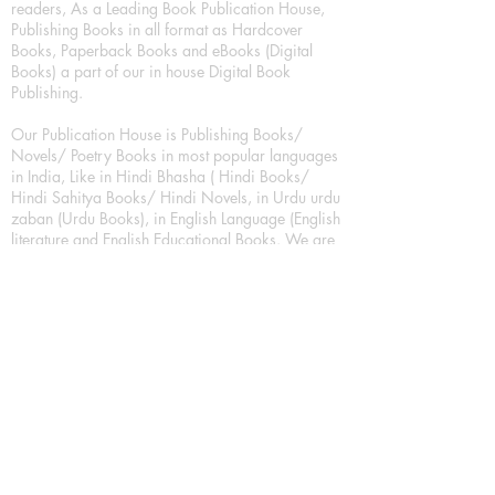
readers, As a Leading Book Publication House,
Publishing Books in all format as Hardcover
Books, Paperback Books and eBooks (Digital
Books) a part of our in house Digital Book
Publishing.
Our Publication House is Publishing Books/
Novels/ Poetry Books in most popular languages
in India, Like in Hindi Bhasha ( Hindi Books/
Hindi Sahitya Books/ Hindi Novels, in Urdu urdu
zaban (Urdu Books), in English Language (English
literature and English Educational Books. We are
also high quality children's book publishers, in
hindi and english language. Children's High
quality short Story books, picture books,
illustrated books, art story books.
For Young Book Readers/Book Lovers, Publishing
romance books, Mystery books, Fantasy Books,
Thriller books, Classic books, Comics/Graphic
novel – comic magazine or book based on a
sequence of pictures (often hand drawn) and
words, Crime/detective books – fiction about a
crime, Realistic fiction – story that is true to life,