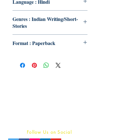
Language : Hindi
Genres : Indian Writing/Short-
Stories
Format : Paperback
Publish With Us
For Book Reviewers
Terms And conditions
Privacy Policy
Follow Us on Social