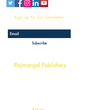
Sign up for our newsletter
Subscribe
Head Office Address
Rajmangal Publishers
Rajmangal Prakashan Building
1st Street, Ozone,
Quarsi,
Ramghat Road, Aligarh,
Uttar Pradesh 202001, India.
Contact :
+91- 7017993445
E-Mail
: