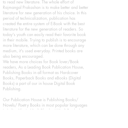
to read new literature. The whole effort of
Rajmangal Prakashan is to make better and better
literature for new generation of his choice. In this
period of technicalization, publication has
created the entire system of E-Book with the best
literature for the new generation of readers. So
today's youth can easily read their favorite book
in their mobile. Trying to publish is to encourage
more literature, which can be done through any
medium, it's used everyday. Printed books are
also being encouraged.
We have more choices for Book lover/Book
readers, As a Leading Book Publication House,
Publishing Books in all format as Hardcover
Books, Paperback Books and eBooks (Digital
Books) a part of our in house Digital Book
Publishing.
Our Publication House is Publishing Books/
Novels/ Poetry Books in most popular languages
in India, Like in Hindi Bhasha ( Hindi Books/
Hindi Sahitya Books/ Hindi Novels, in Urdu urdu
zaban (Urdu Books), in English Language (English
literature and English Educational Books. We are