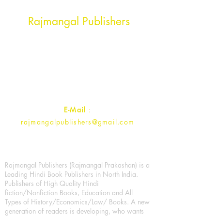
Head Office Address
Rajmangal Publishers
Rajmangal Prakashan Building
1st Street, Ozone,
Quarsi,
Ramghat Road, Aligarh,
Uttar Pradesh 202001, India.
Contact :
+91- 7017993445
E-Mail
:
rajmangalpublishers@gmail.com
Rajmangal Publishers (Rajmangal Prakashan) is a
Leading Hindi Book Publishers in North India.
Publishers of High Quality Hindi
fiction/Nonfiction Books, Education and All
Types of History/Economics/Law/ Books. A new
generation of readers is developing, who wants