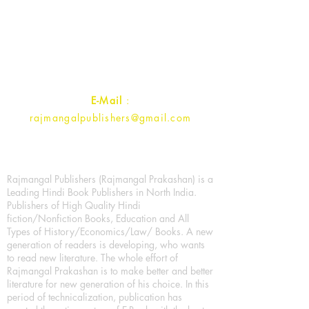
1st Street, Ozone,
Quarsi,
Ramghat Road, Aligarh,
Uttar Pradesh 202001, India.
Contact :
+91- 7017993445
E-Mail
:
rajmangalpublishers@gmail.com
Rajmangal Publishers (Rajmangal Prakashan) is a
Leading Hindi Book Publishers in North India.
Publishers of High Quality Hindi
fiction/Nonfiction Books, Education and All
Types of History/Economics/Law/ Books. A new
generation of readers is developing, who wants
to read new literature. The whole effort of
Rajmangal Prakashan is to make better and better
literature for new generation of his choice. In this
period of technicalization, publication has