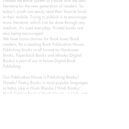
created the entire system of E-Book with the best
literature for the new generation of readers. So
today's youth can easily read their favorite book
in their mobile. Trying to publish is to encourage
more literature, which can be done through any
medium, it's used everyday. Printed books are
also being encouraged.
We have more choices for Book lover/Book
readers, As a Leading Book Publication House,
Publishing Books in all format as Hardcover
Books, Paperback Books and eBooks (Digital
Books) a part of our in house Digital Book
Publishing.
Our Publication House is Publishing Books/
Novels/ Poetry Books in most popular languages
in India, Like in Hindi Bhasha ( Hindi Books/
Hindi Sahitya Books/ Hindi Novels, in Urdu urdu
zaban (Urdu Books), in English Language (English
literature and English Educational Books. We are
also high quality children's book publishers, in
hindi and english language. Children's High
quality short Story books, picture books,
illustrated books, art story books.