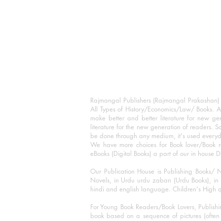
Rajmangal Publishers (Rajmangal Prakashan) is
All Types of History/Economics/Law/ Books. A
make better and better literature for new gen
literature for the new generation of readers. S
be done through any medium, it's used every
We have more choices for Book lover/Book r
eBooks (Digital Books) a part of our in house D
Our Publication House is Publishing Books/ N
Novels, in Urdu urdu zaban (Urdu Books), in E
hindi and english language. Children's High qua
For Young Book Readers/Book Lovers, Publishi
book based on a sequence of pictures (often h