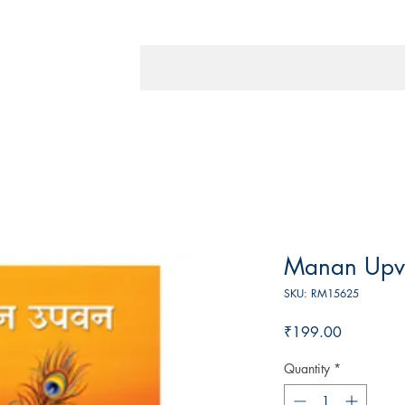
Manan Upv
SKU: RM15625
Price
₹199.00
Quantity
*