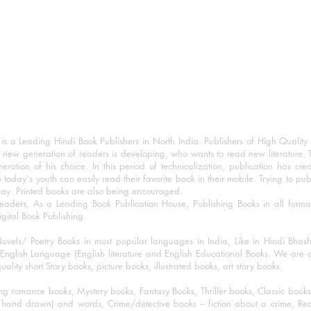
 a Leading Hindi Book Publishers in North India. Publishers of High Quality 
 new generation of readers is developing, who wants to read new literature. 
eration of his choice. In this period of technicalization, publication has cre
o today's youth can easily read their favorite book in their mobile. Trying to pu
day. Printed books are also being encouraged.
eaders, As a Leading Book Publication House, Publishing Books in all for
igital Book Publishing.
ovels/ Poetry Books in most popular languages in India, Like in Hindi Bhas
nglish Language (English literature and English Educational Books. We are als
lity short Story books, picture books, illustrated books, art story books.
ng romance books, Mystery books, Fantasy Books, Thriller books, Classic boo
and drawn) and words, Crime/detective books – fiction about a crime, Realistic