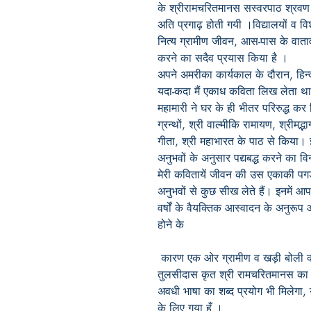
के श्री
रामचरितमानस
सस्वर
पाठ
श्रवण
अति प्रगाढ़ होती गयी
।
विद्यालयों व वि
नित्य ग्रामीण जीवन, आस-पास के वाताव
करने का
सदैव
प्रयास किया है
।
अपने अमरीका कार्यकाल के दौरान, हिन्द
यदा-कदा
मैं
एकाध कविता लिख लेता था
महामारी ने घर के ही
भीतर
परिरुद्ध कर
ग्रन्थों,
श्री
वाल्मीकि रामायण,
श्रीमद्
गीता, श्री महाभारत
के
पाठ
से
किया
।
अनुभवों के अनुसार पद्यबद्ध करने का
वि
मेरी कवितायें जीवन की उस एकाकी पग
अनुभवों से कुछ सीख लेते हैं
।
इनमें आप
वर्षों के वैयक्‍तिक आस्वादन के अनुरूप 
होने के
कारण एक ओर ग्रामीण व खड़ी बोली का 
तुलसीदास कृत श्री रामचरितमानस का 
अवधी भाषा का शब्द प्रयोग भी मिलेगा, यद्
के लिए गया हूँ
।