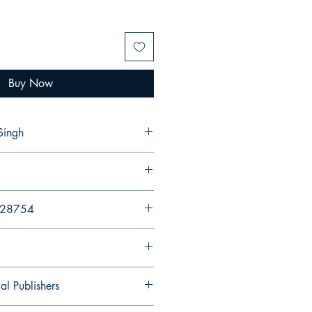
Buy Now
Singh
428754
al Publishers