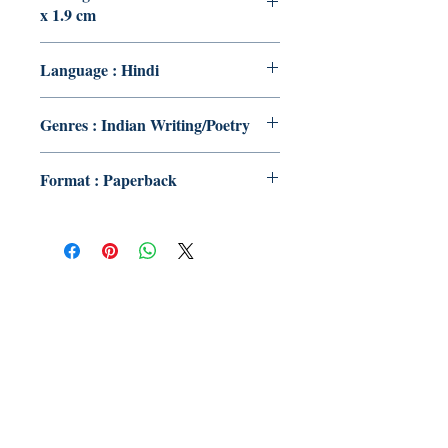
x 1.9 cm
Language : Hindi
Genres : Indian Writing/Poetry
Format : Paperback
Publish With Us
For Book Reviewers
Terms And conditions
Privacy Policy