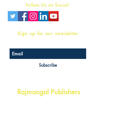
Follow Us on Social
Sign up for our newsletter
Subscribe
Head Office Address
Rajmangal Publishers
Rajmangal Prakashan Building
1st Street, Ozone,
Quarsi,
Ramghat Road, Aligarh,
Uttar Pradesh 202001, India.
Contact :
+91- 7017993445