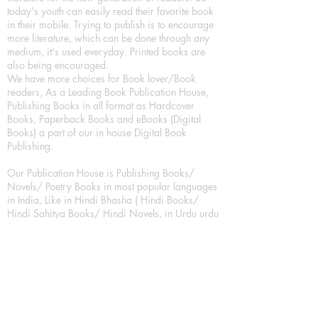
today's youth can easily read their favorite book
in their mobile. Trying to publish is to encourage
more literature, which can be done through any
medium, it's used everyday. Printed books are
also being encouraged.
We have more choices for Book lover/Book
readers, As a Leading Book Publication House,
Publishing Books in all format as Hardcover
Books, Paperback Books and eBooks (Digital
Books) a part of our in house Digital Book
Publishing.
Our Publication House is Publishing Books/
Novels/ Poetry Books in most popular languages
in India, Like in Hindi Bhasha ( Hindi Books/
Hindi Sahitya Books/ Hindi Novels, in Urdu urdu
zaban (Urdu Books), in English Language (English
literature and English Educational Books. We are
also high quality children's book publishers, in
hindi and english language. Children's High
quality short Story books, picture books,
illustrated books, art story books.