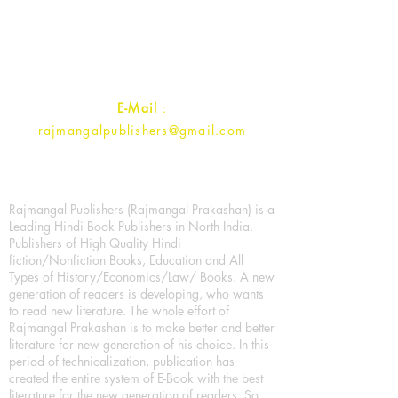
Ramghat Road, Aligarh,
Uttar Pradesh 202001, India.
Contact :
+91- 7017993445
E-Mail
:
rajmangalpublishers@gmail.com
Rajmangal Publishers (Rajmangal Prakashan) is a
Leading Hindi Book Publishers in North India.
Publishers of High Quality Hindi
fiction/Nonfiction Books, Education and All
Types of History/Economics/Law/ Books. A new
generation of readers is developing, who wants
to read new literature. The whole effort of
Rajmangal Prakashan is to make better and better
literature for new generation of his choice. In this
period of technicalization, publication has
created the entire system of E-Book with the best
literature for the new generation of readers. So