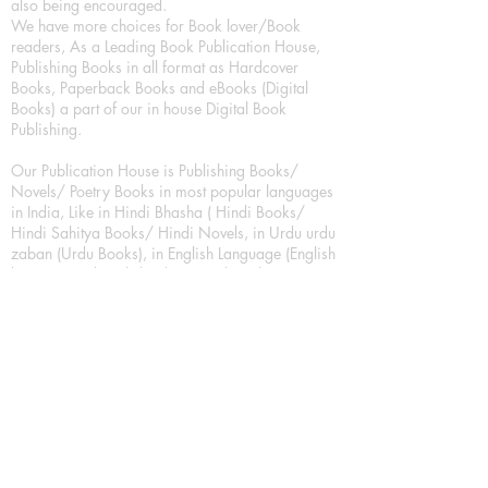
also being encouraged.
We have more choices for Book lover/Book
readers, As a Leading Book Publication House,
Publishing Books in all format as Hardcover
Books, Paperback Books and eBooks (Digital
Books) a part of our in house Digital Book
Publishing.
Our Publication House is Publishing Books/
Novels/ Poetry Books in most popular languages
in India, Like in Hindi Bhasha ( Hindi Books/
Hindi Sahitya Books/ Hindi Novels, in Urdu urdu
zaban (Urdu Books), in English Language (English
literature and English Educational Books. We are
also high quality children's book publishers, in
hindi and english language. Children's High
quality short Story books, picture books,
illustrated books, art story books.
For Young Book Readers/Book Lovers, Publishing
romance books, Mystery books, Fantasy Books,
Thriller books, Classic books, Comics/Graphic
novel – comic magazine or book based on a
sequence of pictures (often hand drawn) and