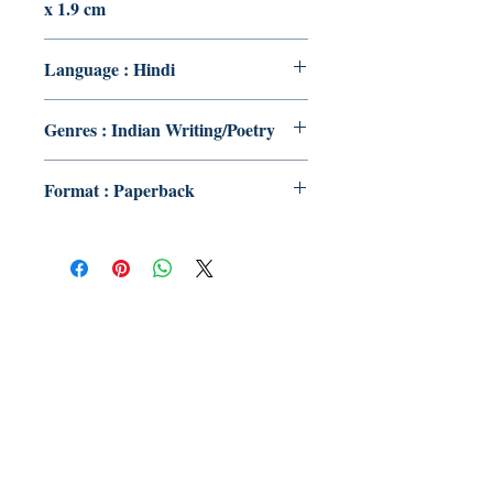
x 1.9 cm
Language : Hindi
Genres : Indian Writing/Poetry
Format : Paperback
Publish With Us
For Book Reviewers
Terms And conditions
Privacy Policy