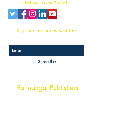
Follow Us on Social
Sign up for our newsletter
Subscribe
Head Office Address
Rajmangal Publishers
Rajmangal Prakashan Building
1st Street, Ozone,
Quarsi,
Ramghat Road, Aligarh,
Uttar Pradesh 202001, India.
Contact :
+91- 7017993445