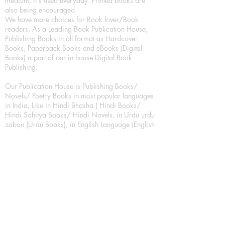
medium, it's used everyday. Printed books are
also being encouraged.
We have more choices for Book lover/Book
readers, As a Leading Book Publication House,
Publishing Books in all format as Hardcover
Books, Paperback Books and eBooks (Digital
Books) a part of our in house Digital Book
Publishing.
Our Publication House is Publishing Books/
Novels/ Poetry Books in most popular languages
in India, Like in Hindi Bhasha ( Hindi Books/
Hindi Sahitya Books/ Hindi Novels, in Urdu urdu
zaban (Urdu Books), in English Language (English
literature and English Educational Books. We are
also high quality children's book publishers, in
hindi and english language. Children's High
quality short Story books, picture books,
illustrated books, art story books.
For Young Book Readers/Book Lovers, Publishing
romance books, Mystery books, Fantasy Books,
Thriller books, Classic books, Comics/Graphic
novel – comic magazine or book based on a