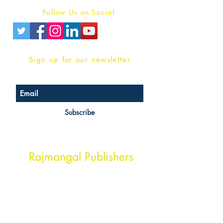
Follow Us on Social
Sign up for our newsletter
Subscribe
Head Office Address
Rajmangal Publishers
Rajmangal Prakashan Building
1st Street, Ozone,
Quarsi,
Ramghat Road, Aligarh,
Uttar Pradesh 202001, India.