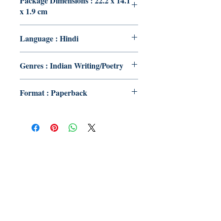
Package Dimensions : 22.2 x 14.1
x 1.9 cm
Language : Hindi
Genres : Indian Writing/Poetry
Format : Paperback
Publish With Us
For Book Reviewers
Terms And conditions
Privacy Policy