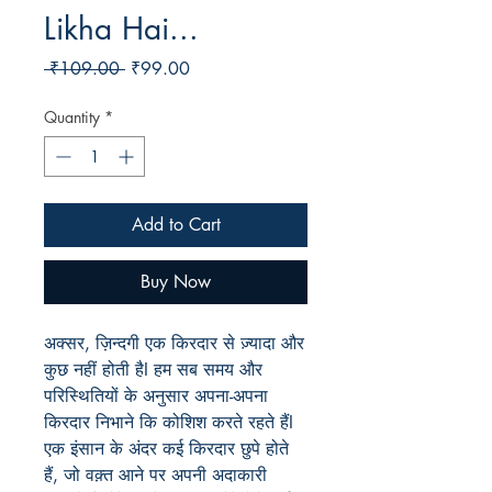
Likha Hai...
Regular
Sale
 ₹109.00 
₹99.00
Price
Price
Quantity
*
Add to Cart
Buy Now
अक्सर
,
ज़िन्दगी
एक
किरदार
से
ज़्यादा
और
कुछ
नहीं
होती
है
I
हम
सब
समय
और
परिस्थितियों
के
अनुसार
अपना
-
अपना
किरदार
निभाने
कि
कोशिश
करते
रहते
हैं
I
एक
इंसान
के
अंदर
कई
किरदार
छुपे
होते
हैं
,
जो
वक़्त
आने
पर
अपनी
अदाकारी