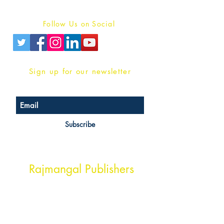
Privacy Policy
Follow Us on Social
Sign up for our newsletter
Subscribe
Head Office Address
Rajmangal Publishers
Rajmangal Prakashan Building
1st Street, Ozone,
Quarsi,
Ramghat Road, Aligarh,
Uttar Pradesh 202001, India.