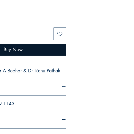
Buy Now
ma A Beohar & Dr. Renu Pathak
6
971143