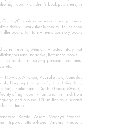
o high quality children's book publishers, in
ks, Comics/Graphic novel – comic magazine or
 fiction – story that is true to life, Science
thriller books, Tall tale – humorous story books
 current events, Memoir – factual story that
onfiction/personal narrative, Reference books –
ructing readers on solving personal problems,
oks etc.
 from Norway, America, Australia, UK, Canada,
Swedish, Hungary (Hungarian), United Kingdom,
talian), Netherlands, Dutch, Greece (Greek),
ility of high quality translation in Hindi from
language and around 120 million as a second
shers in India.
 Karnataka, Kerala, Assam, Madhya Pradesh,
a, Tripura, Uttarakhand, Andhra Pradesh,