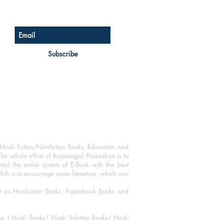
Sign up for our newsletter
Subscribe
Hindi fiction/Nonfiction Books, Education and
The whole effort of Rajmangal Prakashan is to
ated the entire system of E-Book with the best
blish is to encourage more literature, which can
mat as Hardcover Books, Paperback Books and
ha ( Hindi Books/ Hindi Sahitya Books/ Hindi