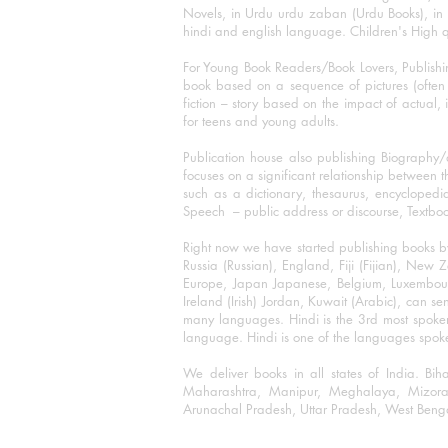
Novels, in Urdu urdu zaban (Urdu Books), in E
hindi and english language. Children's High qua
For Young Book Readers/Book Lovers, Publishi
book based on a sequence of pictures (often h
fiction – story based on the impact of actual, 
for teens and young adults.
Publication house also publishing Biography
focuses on a significant relationship between t
such as a dictionary, thesaurus, encyclopedia
Speech – public address or discourse, Textbook 
Right now we have started publishing books b
Russia (Russian), England, Fiji (Fijian), Ne
Europe, Japan Japanese, Belgium, Luxembourg,
Ireland (Irish) Jordan, Kuwait (Arabic), can se
many languages. Hindi is the 3rd most spoke
language. Hindi is one of the languages spoken
We deliver books in all states of India. B
Maharashtra, Manipur, Meghalaya, Mizora
Arunachal Pradesh, Uttar Pradesh, West Beng