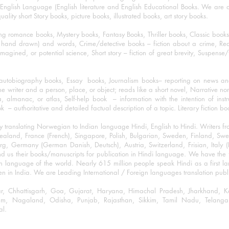
nglish Language (English literature and English Educational Books. We are als
lity short Story books, picture books, illustrated books, art story books.
ng romance books, Mystery books, Fantasy Books, Thriller books, Classic boo
and drawn) and words, Crime/detective books – fiction about a crime, Realistic
imagined, or potential science, Short story – fiction of great brevity, Suspense/
/autobiography books, Essay books, Journalism books– reporting on news and
he writer and a person, place, or object; reads like a short novel, Narrative n
, almanac, or atlas, Self-help book – information with the intention of inst
– authoritative and detailed factual description of a topic. Literary fiction bo
y translating Norwegian to Indian language Hindi, English to Hindi. Writers
w Zealand, France (French), Singapore, Polish, Bulgarian, Sweden, Finland, 
 Germany (German Danish, Deutsch), Austria, Switzerland, Frisian, Italy (I
nd us their books/manuscripts for publication in Hindi language. We have the fac
n language of the world. Nearly 615 million people speak Hindi as a first 
 in India. We are Leading International / Foreign languages translation publi
ihar, Chhattisgarh, Goa, Gujarat, Haryana, Himachal Pradesh, Jharkhand,
m, Nagaland, Odisha, Punjab, Rajasthan, Sikkim, Tamil Nadu, Telangan
al.