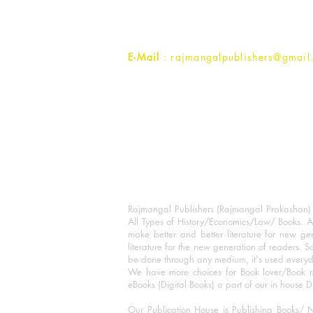
Uttar Pradesh 202001, India.
Contact :
+91- 7017993445
E-Mail
: rajmangalpublishers@gmail
Rajmangal Publishers (Rajmangal Prakashan) is
All Types of History/Economics/Law/ Books. A
make better and better literature for new gen
literature for the new generation of readers. S
be done through any medium, it's used every
We have more choices for Book lover/Book r
eBooks (Digital Books) a part of our in house D
Our Publication House is Publishing Books/ N