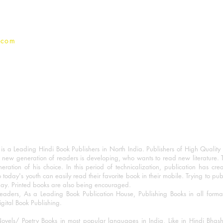
Privacy Policy
.com
 a Leading Hindi Book Publishers in North India. Publishers of High Quality 
 new generation of readers is developing, who wants to read new literature. 
eration of his choice. In this period of technicalization, publication has cre
o today's youth can easily read their favorite book in their mobile. Trying to pu
day. Printed books are also being encouraged.
eaders, As a Leading Book Publication House, Publishing Books in all for
igital Book Publishing.
ovels/ Poetry Books in most popular languages in India, Like in Hindi Bhas