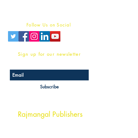
Terms And conditions
Privacy Policy
Follow Us on Social
Sign up for our newsletter
Subscribe
Head Office Address
Rajmangal Publishers
Rajmangal Prakashan Building
1st Street, Ozone,
Quarsi,
Ramghat Road, Aligarh,