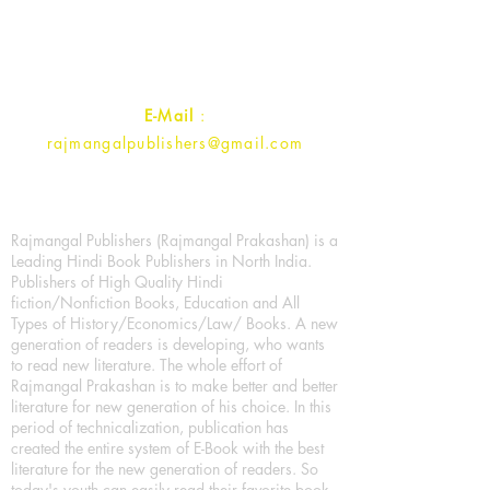
Uttar Pradesh 202001, India.
Contact :
+91- 7017993445
E-Mail
:
rajmangalpublishers@gmail.com
Rajmangal Publishers (Rajmangal Prakashan) is a
Leading Hindi Book Publishers in North India.
Publishers of High Quality Hindi
fiction/Nonfiction Books, Education and All
Types of History/Economics/Law/ Books. A new
generation of readers is developing, who wants
to read new literature. The whole effort of
Rajmangal Prakashan is to make better and better
literature for new generation of his choice. In this
period of technicalization, publication has
created the entire system of E-Book with the best
literature for the new generation of readers. So
today's youth can easily read their favorite book