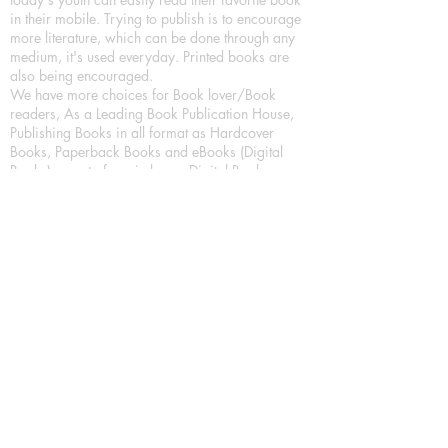
in their mobile. Trying to publish is to encourage
more literature, which can be done through any
medium, it's used everyday. Printed books are
also being encouraged.
We have more choices for Book lover/Book
readers, As a Leading Book Publication House,
Publishing Books in all format as Hardcover
Books, Paperback Books and eBooks (Digital
Books) a part of our in house Digital Book
Publishing.
Our Publication House is Publishing Books/
Novels/ Poetry Books in most popular languages
in India, Like in Hindi Bhasha ( Hindi Books/
Hindi Sahitya Books/ Hindi Novels, in Urdu urdu
zaban (Urdu Books), in English Language (English
literature and English Educational Books. We are
also high quality children's book publishers, in
hindi and english language. Children's High
quality short Story books, picture books,
illustrated books, art story books.
For Young Book Readers/Book Lovers, Publishing