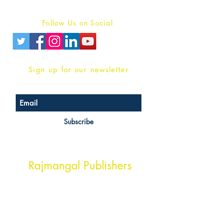
Privacy Policy
Follow Us on Social
Sign up for our newsletter
Subscribe
Head Office Address
Rajmangal Publishers
Rajmangal Prakashan Building
1st Street, Ozone,
Quarsi,
Ramghat Road, Aligarh,
Uttar Pradesh 202001, India.