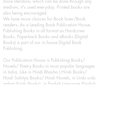
more literature, which can be done through any
medium, it's used everyday. Printed books are
also being encouraged.
We have more choices for Book lover/Book
readers, As a Leading Book Publication House,
Publishing Books in all format as Hardcover
Books, Paperback Books and eBooks (Digital
Books) a part of our in house Digital Book
Publishing.
Our Publication House is Publishing Books/
Novels/ Poetry Books in most popular languages
in India, Like in Hindi Bhasha ( Hindi Books/
Hindi Sahitya Books/ Hindi Novels, in Urdu urdu
zaban (Urdu Books), in English Language (English
literature and English Educational Books. We are
also high quality children's book publishers, in
hindi and english language. Children's High
quality short Story books, picture books,
illustrated books, art story books.
For Young Book Readers/Book Lovers, Publishing
romance books, Mystery books, Fantasy Books,
Thriller books, Classic books, Comics/Graphic