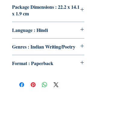
Package Dimensions : 22.2 x 14.1
x 1.9 cm
Language : Hindi
Genres : Indian Writing/Poetry
Format : Paperback
Publish With Us
For Book Reviewers
Terms And conditions