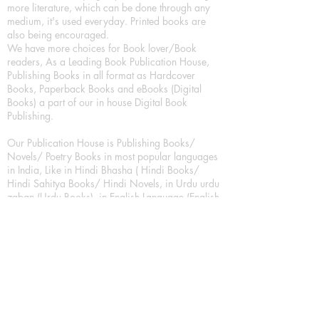
more literature, which can be done through any
medium, it's used everyday. Printed books are
also being encouraged.
We have more choices for Book lover/Book
readers, As a Leading Book Publication House,
Publishing Books in all format as Hardcover
Books, Paperback Books and eBooks (Digital
Books) a part of our in house Digital Book
Publishing.
Our Publication House is Publishing Books/
Novels/ Poetry Books in most popular languages
in India, Like in Hindi Bhasha ( Hindi Books/
Hindi Sahitya Books/ Hindi Novels, in Urdu urdu
zaban (Urdu Books), in English Language (English
literature and English Educational Books. We are
also high quality children's book publishers, in
hindi and english language. Children's High
quality short Story books, picture books,
illustrated books, art story books.
For Young Book Readers/Book Lovers, Publishing
romance books, Mystery books, Fantasy Books,
Thriller books, Classic books, Comics/Graphic