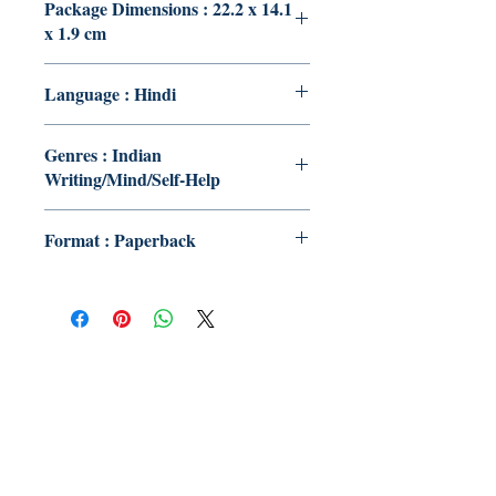
Package Dimensions : 22.2 x 14.1
x 1.9 cm
Language : Hindi
Genres : Indian
Writing/Mind/Self-Help
Format : Paperback
Publish With Us
For Book Reviewers
Terms And conditions