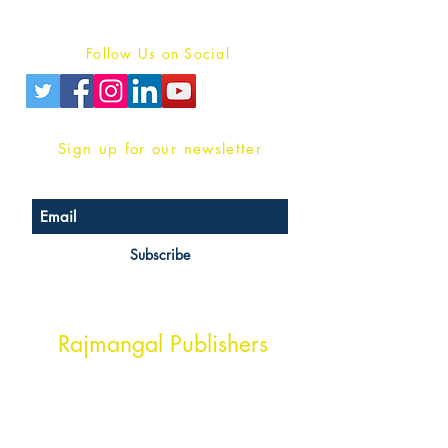
Privacy Policy
Follow Us on Social
Sign up for our newsletter
Subscribe
Head Office Address
Rajmangal Publishers
Rajmangal Prakashan Building
1st Street, Ozone,
Quarsi,
Ramghat Road, Aligarh,
Uttar Pradesh 202001, India.