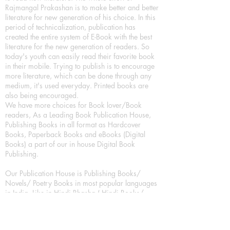
Rajmangal Prakashan is to make better and better
literature for new generation of his choice. In this
period of technicalization, publication has
created the entire system of E-Book with the best
literature for the new generation of readers. So
today's youth can easily read their favorite book
in their mobile. Trying to publish is to encourage
more literature, which can be done through any
medium, it's used everyday. Printed books are
also being encouraged.
We have more choices for Book lover/Book
readers, As a Leading Book Publication House,
Publishing Books in all format as Hardcover
Books, Paperback Books and eBooks (Digital
Books) a part of our in house Digital Book
Publishing.
Our Publication House is Publishing Books/
Novels/ Poetry Books in most popular languages
in India, Like in Hindi Bhasha ( Hindi Books/
Hindi Sahitya Books/ Hindi Novels, in Urdu urdu
zaban (Urdu Books), in English Language (English
literature and English Educational Books. We are