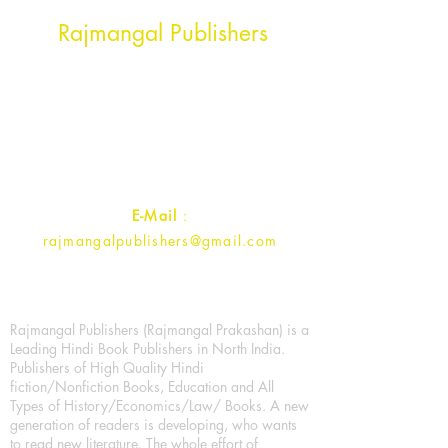
Head Office Address
Rajmangal Publishers
Rajmangal Prakashan Building
1st Street, Ozone,
Quarsi,
Ramghat Road, Aligarh,
Uttar Pradesh 202001, India.
Contact :
+91- 7017993445
E-Mail
:
rajmangalpublishers@gmail.com
Rajmangal Publishers (Rajmangal Prakashan) is a
Leading Hindi Book Publishers in North India.
Publishers of High Quality Hindi
fiction/Nonfiction Books, Education and All
Types of History/Economics/Law/ Books. A new
generation of readers is developing, who wants
to read new literature. The whole effort of