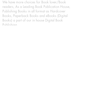
We have more choices for Book lover/Book
readers, As a Leading Book Publication House,
Publishing Books in all format as Hardcover
Books, Paperback Books and eBooks (Digital
Books) a part of our in house Digital Book
Publishing.
Our Publication House is Publishing Books/
Novels/ Poetry Books in most popular languages
in India, Like in Hindi Bhasha ( Hindi Books/
Hindi Sahitya Books/ Hindi Novels, in Urdu urdu
zaban (Urdu Books), in English Language (English
literature and English Educational Books. We are
also high quality children's book publishers, in
hindi and english language. Children's High
quality short Story books, picture books,
illustrated books, art story books.
For Young Book Readers/Book Lovers, Publishing
romance books, Mystery books, Fantasy Books,
Thriller books, Classic books, Comics/Graphic
novel – comic magazine or book based on a
sequence of pictures (often hand drawn) and
words, Crime/detective books – fiction about a