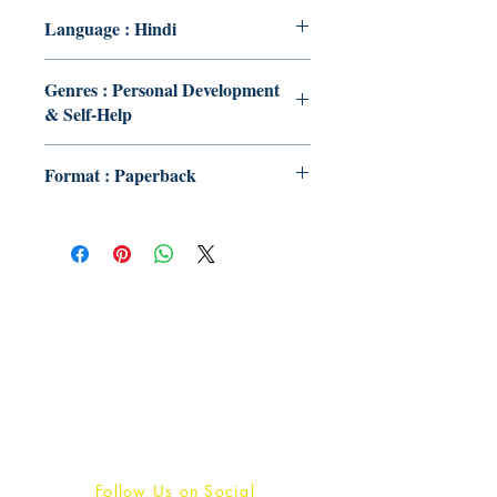
Language : Hindi
Genres : Personal Development
& Self-Help
Format : Paperback
Publish With Us
For Book Reviewers
Terms And conditions
Privacy Policy
Follow Us on Social