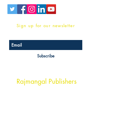
Sign up for our newsletter
Subscribe
Head Office Address
Rajmangal Publishers
Rajmangal Prakashan Building
1st Street, Ozone,
Quarsi,
Ramghat Road, Aligarh,
Uttar Pradesh 202001, India.
Contact :
+91- 7017993445