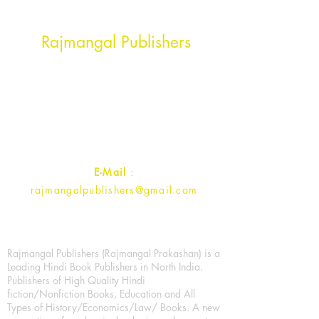
Head Office Address
Rajmangal Publishers
Rajmangal Prakashan Building
1st Street, Ozone,
Quarsi,
Ramghat Road, Aligarh,
Uttar Pradesh 202001, India.
Contact :
+91- 7017993445
E-Mail
:
rajmangalpublishers@gmail.com
Rajmangal Publishers (Rajmangal Prakashan) is a
Leading Hindi Book Publishers in North India.
Publishers of High Quality Hindi
fiction/Nonfiction Books, Education and All
Types of History/Economics/Law/ Books. A new