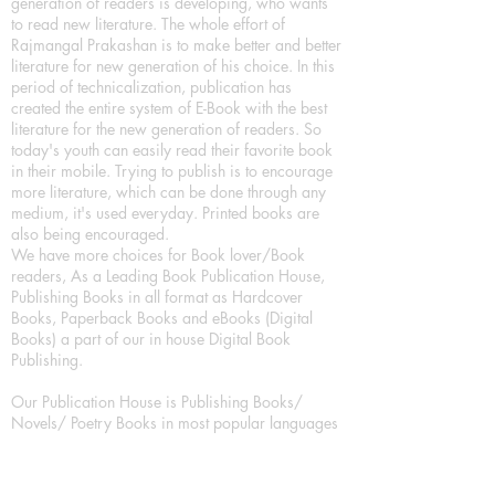
generation of readers is developing, who wants
to read new literature. The whole effort of
Rajmangal Prakashan is to make better and better
literature for new generation of his choice. In this
period of technicalization, publication has
created the entire system of E-Book with the best
literature for the new generation of readers. So
today's youth can easily read their favorite book
in their mobile. Trying to publish is to encourage
more literature, which can be done through any
medium, it's used everyday. Printed books are
also being encouraged.
We have more choices for Book lover/Book
readers, As a Leading Book Publication House,
Publishing Books in all format as Hardcover
Books, Paperback Books and eBooks (Digital
Books) a part of our in house Digital Book
Publishing.
Our Publication House is Publishing Books/
Novels/ Poetry Books in most popular languages
in India, Like in Hindi Bhasha ( Hindi Books/
Hindi Sahitya Books/ Hindi Novels, in Urdu urdu
zaban (Urdu Books), in English Language (English