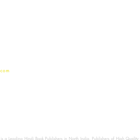
Publish With Us
For Book Reviewers
Terms And conditions
Privacy Policy
.com
 a Leading Hindi Book Publishers in North India. Publishers of High Quality 