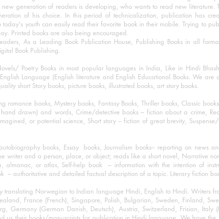
 new generation of readers is developing, who wants to read new literature. 
eration of his choice. In this period of technicalization, publication has cre
o today's youth can easily read their favorite book in their mobile. Trying to pu
day. Printed books are also being encouraged.
eaders, As a Leading Book Publication House, Publishing Books in all for
igital Book Publishing.
ovels/ Poetry Books in most popular languages in India, Like in Hindi Bhas
nglish Language (English literature and English Educational Books. We are als
lity short Story books, picture books, illustrated books, art story books.
ng romance books, Mystery books, Fantasy Books, Thriller books, Classic boo
and drawn) and words, Crime/detective books – fiction about a crime, Realistic
imagined, or potential science, Short story – fiction of great brevity, Suspense/
/autobiography books, Essay books, Journalism books– reporting on news and
he writer and a person, place, or object; reads like a short novel, Narrative n
, almanac, or atlas, Self-help book – information with the intention of inst
– authoritative and detailed factual description of a topic. Literary fiction bo
y translating Norwegian to Indian language Hindi, English to Hindi. Writers
w Zealand, France (French), Singapore, Polish, Bulgarian, Sweden, Finland, 
 Germany (German Danish, Deutsch), Austria, Switzerland, Frisian, Italy (I
nd us their books/manuscripts for publication in Hindi language. We have the fac