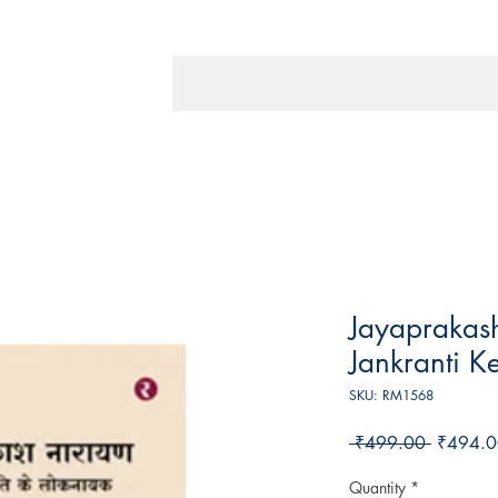
Jayaprakas
Jankranti K
SKU: RM1568
Regular
 ₹499.00 
₹494.0
Price
Quantity
*