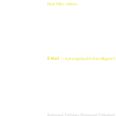
Head Office Address
Rajmangal Publishers
Rajmangal Prakashan Building
1st Street, Ozone,
Quarsi,
Ramghat Road, Aligarh,
Uttar Pradesh 202001, India.
Contact :
+91- 7017993445
E-Mail
: rajmangalpublishers@gmail
Rajmangal Publishers (Rajmangal Prakashan) is