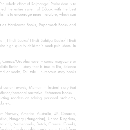
The whole effort of Rajmangal Prakashan is to
ated the entire system of E-Book with the best
blish is to encourage more literature, which can
mat as Hardcover Books, Paperback Books and
ha ( Hindi Books/ Hindi Sahitya Books/ Hindi
o high quality children's book publishers, in
ks, Comics/Graphic novel – comic magazine or
 fiction – story that is true to life, Science
thriller books, Tall tale – humorous story books
 current events, Memoir – factual story that
onfiction/personal narrative, Reference books –
ructing readers on solving personal problems,
oks etc.
 from Norway, America, Australia, UK, Canada,
Swedish, Hungary (Hungarian), United Kingdom,
talian), Netherlands, Dutch, Greece (Greek),
ility of high quality translation in Hindi from