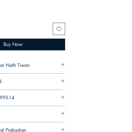
Buy Now
war Nath Tiwari
3
299514
gal Prakashan