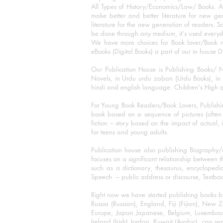
All Types of History/Economics/Law/ Books. A
make better and better literature for new gen
literature for the new generation of readers. S
be done through any medium, it's used every
We have more choices for Book lover/Book r
eBooks (Digital Books) a part of our in house D
Our Publication House is Publishing Books/ N
Novels, in Urdu urdu zaban (Urdu Books), in E
hindi and english language. Children's High qua
For Young Book Readers/Book Lovers, Publishi
book based on a sequence of pictures (often h
fiction – story based on the impact of actual, 
for teens and young adults.
Publication house also publishing Biography
focuses on a significant relationship between t
such as a dictionary, thesaurus, encyclopedia
Speech – public address or discourse, Textbook 
Right now we have started publishing books b
Russia (Russian), England, Fiji (Fijian), Ne
Europe, Japan Japanese, Belgium, Luxembourg,
Ireland (Irish) Jordan, Kuwait (Arabic), can se