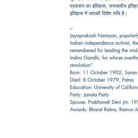
प्रवासन का इतिहास, जनजातीय इतिहा
इतिहास में आपकी विशेष रुचि है।
---
Jayaprakash Narayan, popularly
Indian independence activist, theo
remembered for leading the mid-
Indira Gandhi, for whose overthr
revolution".
Born: 11 October 1902, Saran
Died: 8 October 1979, Patna
Education: University of Califo
Party: Janata Party
Spouse: Prabhavati Devi (m. 
Awards: Bharat Ratna, Ramon M