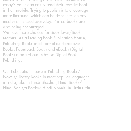
today's youth can easily read their favorite book
in their mobile. Trying to publish is to encourage
more literature, which can be done through any
medium, it's used everyday. Printed books are
also being encouraged.
We have more choices for Book lover/Book
readers, As a Leading Book Publication House,
Publishing Books in all format as Hardcover
Books, Paperback Books and eBooks (Digital
Books) a part of our in house Digital Book
Publishing.
Our Publication House is Publishing Books/
Novels/ Poetry Books in most popular languages
in India, Like in Hindi Bhasha ( Hindi Books/
Hindi Sahitya Books/ Hindi Novels, in Urdu urdu
zaban (Urdu Books), in English Language (English
literature and English Educational Books. We are
also high quality children's book publishers, in
hindi and english language. Children's High
quality short Story books, picture books,
illustrated books, art story books.