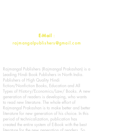
Ramghat Road, Aligarh,
Uttar Pradesh 202001, India.
Contact :
+91- 7017993445
E-Mail
:
rajmangalpublishers@gmail.com
Rajmangal Publishers (Rajmangal Prakashan) is a
Leading Hindi Book Publishers in North India.
Publishers of High Quality Hindi
fiction/Nonfiction Books, Education and All
Types of History/Economics/Law/ Books. A new
generation of readers is developing, who wants
to read new literature. The whole effort of
Rajmangal Prakashan is to make better and better
literature for new generation of his choice. In this
period of technicalization, publication has
created the entire system of E-Book with the best
literature for the new generation of readers. So