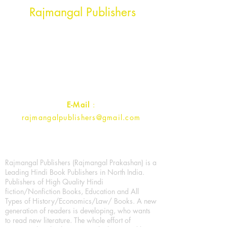
Rajmangal Publishers
Rajmangal Prakashan Building
1st Street, Ozone,
Quarsi,
Ramghat Road, Aligarh,
Uttar Pradesh 202001, India.
Contact :
+91- 7017993445
E-Mail
:
rajmangalpublishers@gmail.com
Rajmangal Publishers (Rajmangal Prakashan) is a
Leading Hindi Book Publishers in North India.
Publishers of High Quality Hindi
fiction/Nonfiction Books, Education and All
Types of History/Economics/Law/ Books. A new
generation of readers is developing, who wants
to read new literature. The whole effort of