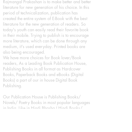
Rajmangal Prakashan is to make better and better
literature for new generation of his choice. In this
period of technicalization, publication has
created the entire system of E-Book with the best
literature for the new generation of readers. So
today's youth can easily read their favorite book
in their mobile. Trying to publish is to encourage
more literature, which can be done through any
medium, it's used everyday. Printed books are
also being encouraged.
We have more choices for Book lover/Book
readers, As a Leading Book Publication House,
Publishing Books in all format as Hardcover
Books, Paperback Books and eBooks (Digital
Books) a part of our in house Digital Book
Publishing.
Our Publication House is Publishing Books/
Novels/ Poetry Books in most popular languages
in India, Like in Hindi Bhasha ( Hindi Books/
Hindi Sahitya Books/ Hindi Novels, in Urdu urdu
zaban (Urdu Books), in English Language (English
literature and English Educational Books. We are
also high quality children's book publishers, in