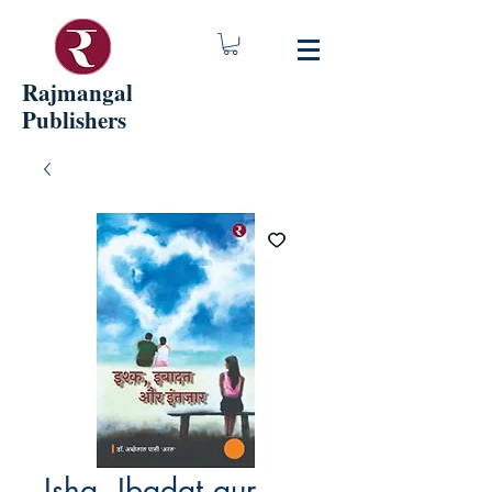
Rajmangal
Publishers
Ishq, Ibadat aur