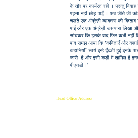
के तौर पर कार्यरत रहीं । परन्तु विव
पढ़ना नहीं छोड़ पाईं । अब जीते जी क
चलते एक अंग्रेज़ी व्याकरण की किता
पाई और एक अंग्रेज़ी उपन्यास लिखा औ
सोचकर कि इसके बाद फिर कभी नहीं लि
बाद समझ आया कि ‘कविताएँ और कहानियाँ
कहानियाँ’ स्वयं इन्हे ढूँढती हुई इनक
जारी है और इसी कड़ी में शामिल है इनका क
पीएचडी।’
Head Office Address
Rajmangal Publishers
Rajmangal Prakashan Building
1st Street, Ozone,
Quarsi,
Ramghat Road, Aligarh,