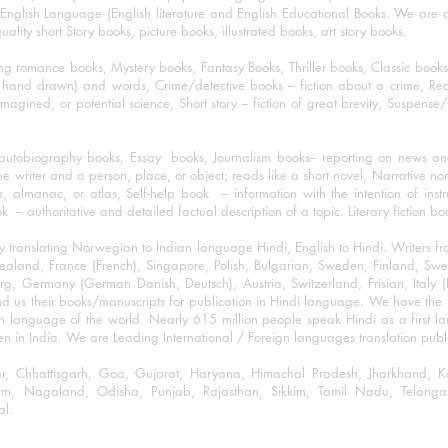
nglish Language (English literature and English Educational Books. We are als
lity short Story books, picture books, illustrated books, art story books.
ng romance books, Mystery books, Fantasy Books, Thriller books, Classic boo
and drawn) and words, Crime/detective books – fiction about a crime, Realistic
imagined, or potential science, Short story – fiction of great brevity, Suspense/
/autobiography books, Essay books, Journalism books– reporting on news and
he writer and a person, place, or object; reads like a short novel, Narrative n
, almanac, or atlas, Self-help book – information with the intention of inst
– authoritative and detailed factual description of a topic. Literary fiction bo
y translating Norwegian to Indian language Hindi, English to Hindi. Writers
w Zealand, France (French), Singapore, Polish, Bulgarian, Sweden, Finland, 
 Germany (German Danish, Deutsch), Austria, Switzerland, Frisian, Italy (I
nd us their books/manuscripts for publication in Hindi language. We have the fac
n language of the world. Nearly 615 million people speak Hindi as a first 
 in India. We are Leading International / Foreign languages translation publi
ihar, Chhattisgarh, Goa, Gujarat, Haryana, Himachal Pradesh, Jharkhand,
m, Nagaland, Odisha, Punjab, Rajasthan, Sikkim, Tamil Nadu, Telangan
al.