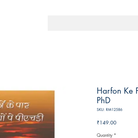
Harfon Ke 
PhD
SKU: RM12586
Price
₹149.00
Quantity
*