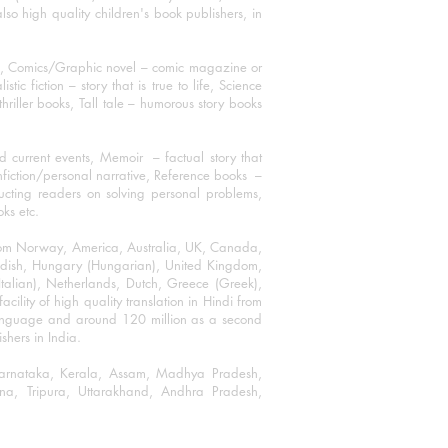
o high quality children's book publishers, in
ks, Comics/Graphic novel – comic magazine or
 fiction – story that is true to life, Science
thriller books, Tall tale – humorous story books
 current events, Memoir – factual story that
onfiction/personal narrative, Reference books –
ructing readers on solving personal problems,
oks etc.
 from Norway, America, Australia, UK, Canada,
Swedish, Hungary (Hungarian), United Kingdom,
talian), Netherlands, Dutch, Greece (Greek),
ility of high quality translation in Hindi from
language and around 120 million as a second
shers in India.
 Karnataka, Kerala, Assam, Madhya Pradesh,
a, Tripura, Uttarakhand, Andhra Pradesh,