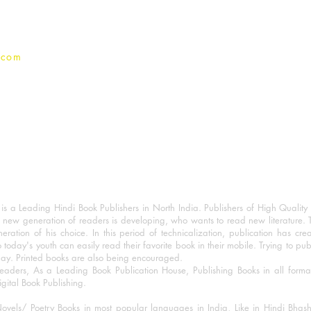
Privacy Policy
.com
 a Leading Hindi Book Publishers in North India. Publishers of High Quality 
 new generation of readers is developing, who wants to read new literature. 
eration of his choice. In this period of technicalization, publication has cre
o today's youth can easily read their favorite book in their mobile. Trying to pu
day. Printed books are also being encouraged.
eaders, As a Leading Book Publication House, Publishing Books in all for
igital Book Publishing.
ovels/ Poetry Books in most popular languages in India, Like in Hindi Bhas