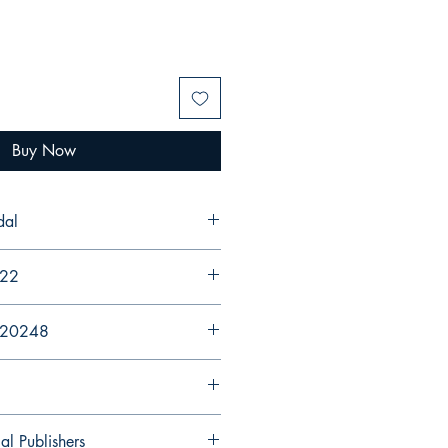
Buy Now
indal
022
920248
al Publishers