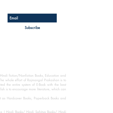
Sign up for our newsletter
Subscribe
Hindi fiction/Nonfiction Books, Education and
The whole effort of Rajmangal Prakashan is to
ated the entire system of E-Book with the best
blish is to encourage more literature, which can
mat as Hardcover Books, Paperback Books and
ha ( Hindi Books/ Hindi Sahitya Books/ Hindi