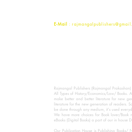
Uttar Pradesh 202001, India.
Contact :
+91- 7017993445
E-Mail
: rajmangalpublishers@gmail
Rajmangal Publishers (Rajmangal Prakashan) is
All Types of History/Economics/Law/ Books. A
make better and better literature for new gen
literature for the new generation of readers. S
be done through any medium, it's used every
We have more choices for Book lover/Book r
eBooks (Digital Books) a part of our in house D
Our Publication House is Publishing Books/ N