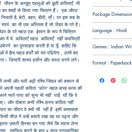
 वहीं जीवन के अनछुए पहलुओं को छूती कविताएँ भी
 का शब्दों से किया गया चित्रण हैं। एक औरत
Package Dimension
िभाती है- बेटी, बहन, बीवी, माँ। पर इस सब के
 स्वयं का भी एक अस्तित्व है जो जेंडर के परे है।
Language : Hindi
ंडर के परे महज़ एक इंसान के रूप में चित्रित
अंत में ये कविताएँ महज़ कविताएँ नहीं कवयित्री
 उकेरने का दुस्साहस करती है या यूँ कहिए कि
Genres : Indian Wr
में क़ैद महज़ हर्फों को मत पढियेगा , उनमें बंद
जियेगा। ज़िन्दगी शायद हसीन और सरल लगने लगे।
Format : Paperback
उमरी में जन्मी और पली -बढ़ी रश्मि जिंदल को बचपन से
ोंने अपनी पहली कविता ‘फ़ोन’ महज़ बारह बरस की
े प्यारे पापा को सुना भी नहीं पाईं थीं कि वे
 गए। और दोबारा कभी रश्मि हास्य कविता नहीं
्वार सा जीवन वे क्यों जी रहीं हैं इसी कश्मकश
िसी चीज़ ने उन्हें बचाये रखा वह था पढ़ना और
 ज़रूरी हिस्सा बन गया जैसे कि श्वास लेना
े एमए , एमफिल करने के बाद ४ साल प्राध्यापिका