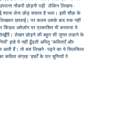
ाह उपरान्त नौकरी छोड़नी पड़ी लेकिन लिखना -
ोई श्वास लेना छोड़ सकता है भला। इसी शौक़ के
ब लिखकर छपवाई। पर कलम उसके बाद रुक नहीं
र किंडल अमेज़ॉन पर प्रकाशित भी करवाया ये
खूँगी। लेखन छोड़ने की बहुत सी जुगत लडाने के
’ इन्हे ये नहीं ढूँढती अपितु ‘कविताएँ और
े पास आती हैं। तो बस लिखने - पढ़ने का ये सिलसिला
विता संग्रह ‘हर्फ़ों के पार चुप्पियों पे
Publish With Us
For Book Reviewers
Terms And conditions