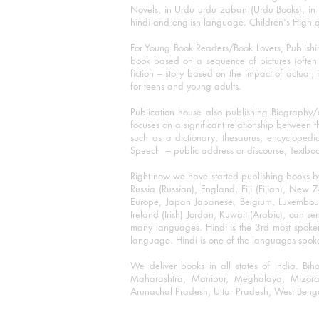
Novels, in Urdu urdu zaban (Urdu Books), in E
hindi and english language. Children's High qua
For Young Book Readers/Book Lovers, Publishi
book based on a sequence of pictures (often h
fiction – story based on the impact of actual, 
for teens and young adults.
Publication house also publishing Biography
focuses on a significant relationship between t
such as a dictionary, thesaurus, encyclopedia
Speech – public address or discourse, Textbook 
Right now we have started publishing books b
Russia (Russian), England, Fiji (Fijian), Ne
Europe, Japan Japanese, Belgium, Luxembourg,
Ireland (Irish) Jordan, Kuwait (Arabic), can se
many languages. Hindi is the 3rd most spoke
language. Hindi is one of the languages spoken
We deliver books in all states of India. B
Maharashtra, Manipur, Meghalaya, Mizora
Arunachal Pradesh, Uttar Pradesh, West Beng