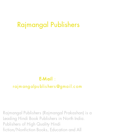
Head Office Address
Rajmangal Publishers
Rajmangal Prakashan Building
1st Street, Ozone,
Quarsi,
Ramghat Road, Aligarh,
Uttar Pradesh 202001, India.
Contact :
+91- 7017993445
E-Mail
:
rajmangalpublishers@gmail.com
Rajmangal Publishers (Rajmangal Prakashan) is a
Leading Hindi Book Publishers in North India.
Publishers of High Quality Hindi
fiction/Nonfiction Books, Education and All