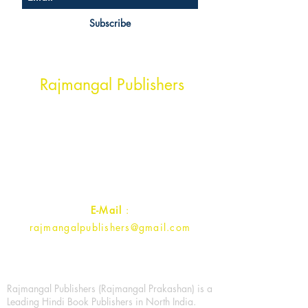
Subscribe
Head Office Address
Rajmangal Publishers
Rajmangal Prakashan Building
1st Street, Ozone,
Quarsi,
Ramghat Road, Aligarh,
Uttar Pradesh 202001, India.
Contact :
+91- 7017993445
E-Mail
:
rajmangalpublishers@gmail.com
Rajmangal Publishers (Rajmangal Prakashan) is a
Leading Hindi Book Publishers in North India.